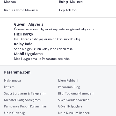
Macbook
Bulaşık Makinesi
Koltuk Yıkama Makinesi
Cep Telefonu
Güvenli Alışveriş
Ödeme ve adres bilgilerini kaydederek güvenli alış veriş.
Hızlı Kargo
Hızlı kargo ile ihtiyaçlarına en kısa sürede ulaş.
Kolay İade
Satın aldığın ürünü kolay iade edebilirsin.
Mobil Uygulama
Mobil uygulama ile Pazarama cebinde.
Pazarama.com
Hakkımızda
İşlem Rehberi
İletişim
Pazarama Blog
Satıcı Sorularım & Taleplerim
Bilgi Toplumu Hizmetleri
Mesafeli Satış Sözleşmesi
Sıkça Sorulan Sorular
Kampanya Kupon Kullanımları
Güvenlik İpuçları
Ürün Güvenliği
Ürün Kurulum Rehberi