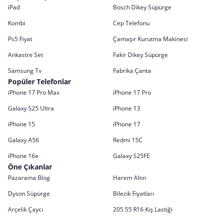
iPad
Bosch Dikey Süpürge
Kombi
Cep Telefonu
Ps5 Fiyat
Çamaşır Kurutma Makinesi
Ankastre Set
Fakir Dikey Süpürge
Samsung Tv
Fabrika Çanta
Popüler Telefonlar
iPhone 17 Pro Max
iPhone 17 Pro
Galaxy S25 Ultra
iPhone 13
iPhone 15
iPhone 17
Galaxy A56
Redmi 15C
iPhone 16e
Galaxy S25FE
Öne Çıkanlar
Pazarama Blog
Harem Altın
Dyson Süpürge
Bilezik Fiyatları
Arçelik Çaycı
205 55 R16 Kış Lastiği