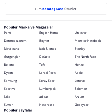
Tüm
Kasataş Kasa
Ürünleri
Popüler Marka ve Mağazalar
Penti
English Home
Unilever
Dermoeczanem
Boyner
Monster Notebook
Mavi Jeans
Jack & Jones
Stanley
Gürgençler
Defacto
The North Face
Bellona
Tefal
Henkel
Dyson
Loreal Paris
Apple
Samsung
Koray Spor
Lenovo
Sportive
Lumberjack
Salomon
Nike
adidas
Arzum
Suwen
Nespresso
Goodyear
Popüler Sayfalar