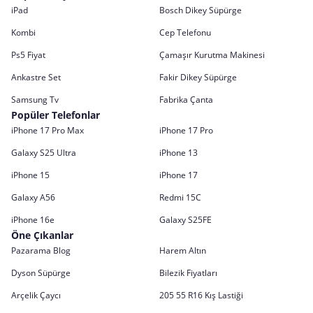
iPad
Bosch Dikey Süpürge
Kombi
Cep Telefonu
Ps5 Fiyat
Çamaşır Kurutma Makinesi
Ankastre Set
Fakir Dikey Süpürge
Samsung Tv
Fabrika Çanta
Popüler Telefonlar
iPhone 17 Pro Max
iPhone 17 Pro
Galaxy S25 Ultra
iPhone 13
iPhone 15
iPhone 17
Galaxy A56
Redmi 15C
iPhone 16e
Galaxy S25FE
Öne Çıkanlar
Pazarama Blog
Harem Altın
Dyson Süpürge
Bilezik Fiyatları
Arçelik Çaycı
205 55 R16 Kış Lastiği