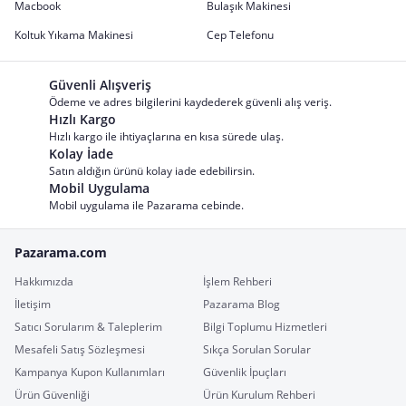
Macbook
Bulaşık Makinesi
Koltuk Yıkama Makinesi
Cep Telefonu
Güvenli Alışveriş
Ödeme ve adres bilgilerini kaydederek güvenli alış veriş.
Hızlı Kargo
Hızlı kargo ile ihtiyaçlarına en kısa sürede ulaş.
Kolay İade
Satın aldığın ürünü kolay iade edebilirsin.
Mobil Uygulama
Mobil uygulama ile Pazarama cebinde.
Pazarama.com
Hakkımızda
İşlem Rehberi
İletişim
Pazarama Blog
Satıcı Sorularım & Taleplerim
Bilgi Toplumu Hizmetleri
Mesafeli Satış Sözleşmesi
Sıkça Sorulan Sorular
Kampanya Kupon Kullanımları
Güvenlik İpuçları
Ürün Güvenliği
Ürün Kurulum Rehberi