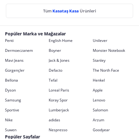
Tüm
Kasataş Kasa
Ürünleri
Popüler Marka ve Mağazalar
Penti
English Home
Unilever
Dermoeczanem
Boyner
Monster Notebook
Mavi Jeans
Jack & Jones
Stanley
Gürgençler
Defacto
The North Face
Bellona
Tefal
Henkel
Dyson
Loreal Paris
Apple
Samsung
Koray Spor
Lenovo
Sportive
Lumberjack
Salomon
Nike
adidas
Arzum
Suwen
Nespresso
Goodyear
Popüler Sayfalar