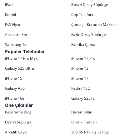
iPad
Bosch Dikey Süpürge
Kombi
Cep Telefonu
Ps5 Fiyat
Çamaşır Kurutma Makinesi
Ankastre Set
Fakir Dikey Süpürge
Samsung Tv
Fabrika Çanta
Popüler Telefonlar
iPhone 17 Pro Max
iPhone 17 Pro
Galaxy S25 Ultra
iPhone 13
iPhone 15
iPhone 17
Galaxy A56
Redmi 15C
iPhone 16e
Galaxy S25FE
Öne Çıkanlar
Pazarama Blog
Harem Altın
Dyson Süpürge
Bilezik Fiyatları
Arçelik Çaycı
205 55 R16 Kış Lastiği