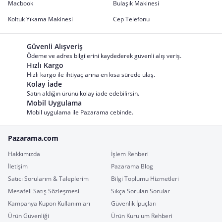
Macbook
Bulaşık Makinesi
Koltuk Yıkama Makinesi
Cep Telefonu
Güvenli Alışveriş
Ödeme ve adres bilgilerini kaydederek güvenli alış veriş.
Hızlı Kargo
Hızlı kargo ile ihtiyaçlarına en kısa sürede ulaş.
Kolay İade
Satın aldığın ürünü kolay iade edebilirsin.
Mobil Uygulama
Mobil uygulama ile Pazarama cebinde.
Pazarama.com
Hakkımızda
İşlem Rehberi
İletişim
Pazarama Blog
Satıcı Sorularım & Taleplerim
Bilgi Toplumu Hizmetleri
Mesafeli Satış Sözleşmesi
Sıkça Sorulan Sorular
Kampanya Kupon Kullanımları
Güvenlik İpuçları
Ürün Güvenliği
Ürün Kurulum Rehberi