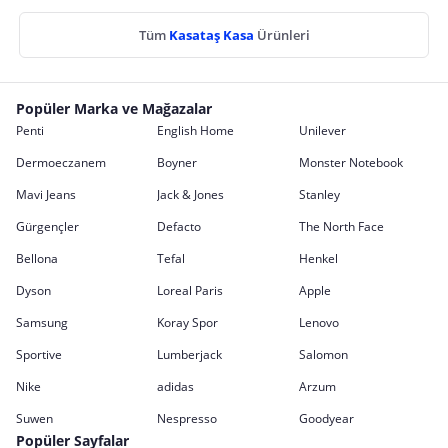
Tüm
Kasataş Kasa
Ürünleri
Popüler Marka ve Mağazalar
Penti
English Home
Unilever
Dermoeczanem
Boyner
Monster Notebook
Mavi Jeans
Jack & Jones
Stanley
Gürgençler
Defacto
The North Face
Bellona
Tefal
Henkel
Dyson
Loreal Paris
Apple
Samsung
Koray Spor
Lenovo
Sportive
Lumberjack
Salomon
Nike
adidas
Arzum
Suwen
Nespresso
Goodyear
Popüler Sayfalar