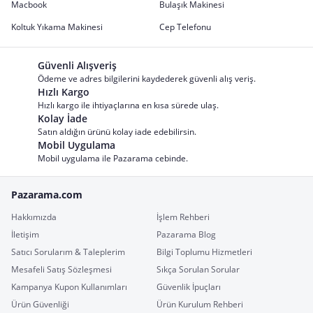
Macbook
Bulaşık Makinesi
Koltuk Yıkama Makinesi
Cep Telefonu
Güvenli Alışveriş
Ödeme ve adres bilgilerini kaydederek güvenli alış veriş.
Hızlı Kargo
Hızlı kargo ile ihtiyaçlarına en kısa sürede ulaş.
Kolay İade
Satın aldığın ürünü kolay iade edebilirsin.
Mobil Uygulama
Mobil uygulama ile Pazarama cebinde.
Pazarama.com
Hakkımızda
İşlem Rehberi
İletişim
Pazarama Blog
Satıcı Sorularım & Taleplerim
Bilgi Toplumu Hizmetleri
Mesafeli Satış Sözleşmesi
Sıkça Sorulan Sorular
Kampanya Kupon Kullanımları
Güvenlik İpuçları
Ürün Güvenliği
Ürün Kurulum Rehberi