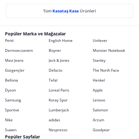
Tüm
Kasataş Kasa
Ürünleri
Popüler Marka ve Mağazalar
Penti
English Home
Unilever
Dermoeczanem
Boyner
Monster Notebook
Mavi Jeans
Jack & Jones
Stanley
Gürgençler
Defacto
The North Face
Bellona
Tefal
Henkel
Dyson
Loreal Paris
Apple
Samsung
Koray Spor
Lenovo
Sportive
Lumberjack
Salomon
Nike
adidas
Arzum
Suwen
Nespresso
Goodyear
Popüler Sayfalar