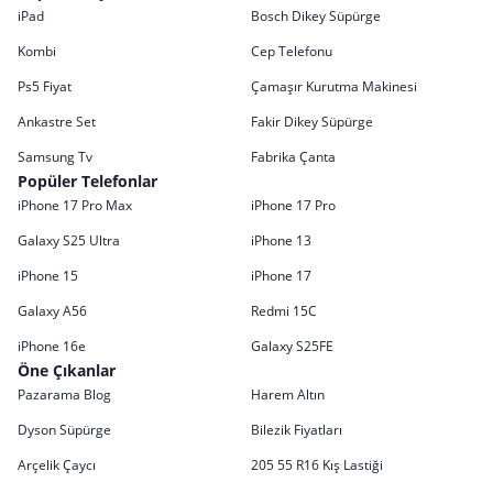
iPad
Bosch Dikey Süpürge
Kombi
Cep Telefonu
Ps5 Fiyat
Çamaşır Kurutma Makinesi
Ankastre Set
Fakir Dikey Süpürge
Samsung Tv
Fabrika Çanta
Popüler Telefonlar
iPhone 17 Pro Max
iPhone 17 Pro
Galaxy S25 Ultra
iPhone 13
iPhone 15
iPhone 17
Galaxy A56
Redmi 15C
iPhone 16e
Galaxy S25FE
Öne Çıkanlar
Pazarama Blog
Harem Altın
Dyson Süpürge
Bilezik Fiyatları
Arçelik Çaycı
205 55 R16 Kış Lastiği