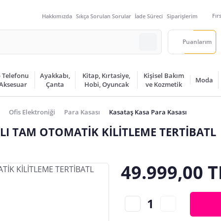
Fır
Hakkımızda
Sıkça Sorulan Sorular
İade Süreci
Siparişlerim
Puanlarım
 Telefonu
Ayakkabı,
Kitap, Kırtasiye,
Kişisel Bakım
Moda
 Aksesuar
Çanta
Hobi, Oyuncak
ve Kozmetik
Ofis Elektroniği
Para Kasası
Kasataş Kasa Para Kasası
HLI TAM OTOMATİK KİLİTLEME TERTİBATL
49.999,00 T