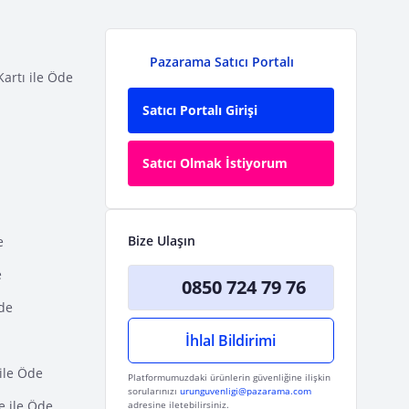
Pazarama Satıcı Portalı
Kartı ile Öde
Satıcı Portalı Girişi
Satıcı Olmak İstiyorum
Bize Ulaşın
e
e
0850 724 79 76
Öde
İhlal Bildirimi
ile Öde
Platformumuzdaki ürünlerin güvenliğine ilişkin
sorularınızı
urunguvenligi@pazarama.com
e ile Öde
adresine iletebilirsiniz.