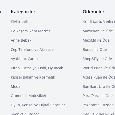
r
Kategoriler
Ödemeler
Elektronik
Kredi Kartı/Banka 
Ev, Yaşam, Yapı Market
MaxiPuan ile Öde
Anne Bebek
MaxiMil ile Öde
Cep Telefonu ve Aksesuar
Bonus ile Öde
Ayakkabı, Çanta
Shop&Fly ile Öde
Kitap, Kırtasiye, Hobi, Oyuncak
World Puan ile Öd
Kişisel Bakım ve Kozmetik
Axess Puan ile Öd
Moda
Bankkart Lira ile 
Otomobil, Motosiklet
ParafPara ile Öde
Oyun, Konsol ve Dijital Servisler
Pazarama Cüzdan 
Spor ve Outdoor
Hediye Puan Pluxe