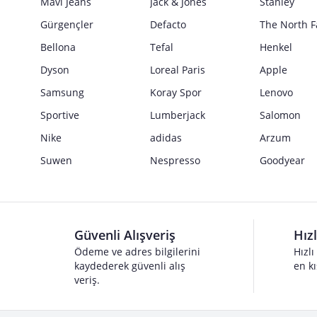
Mavi Jeans
Jack & Jones
Stanley
Gürgençler
Defacto
The North F
Bellona
Tefal
Henkel
Dyson
Loreal Paris
Apple
Samsung
Koray Spor
Lenovo
Sportive
Lumberjack
Salomon
Nike
adidas
Arzum
Suwen
Nespresso
Goodyear
Güvenli Alışveriş
Hız
Ödeme ve adres bilgilerini
Hızlı
kaydederek güvenli alış
en kı
veriş.