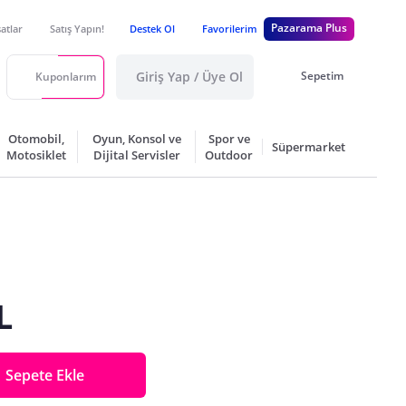
Pazarama Plus
satlar
Satış Yapın!
Destek Ol
Favorilerim
Giriş Yap / Üye Ol
Sepetim
Kuponlarım
Otomobil,
Oyun, Konsol ve
Spor ve
Süpermarket
Motosiklet
Dijital Servisler
Outdoor
L
Sepete Ekle