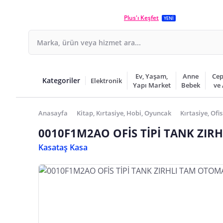
Plus'ı Keşfet
YENİ
Ev, Yaşam,
Anne
Cep
Kategoriler
Elektronik
Yapı Market
Bebek
ve
Anasayfa
Kitap, Kırtasiye, Hobi, Oyuncak
Kırtasiye, Ofis
0010F1M2AO OFİS TİPİ TANK ZIR
Kasataş Kasa