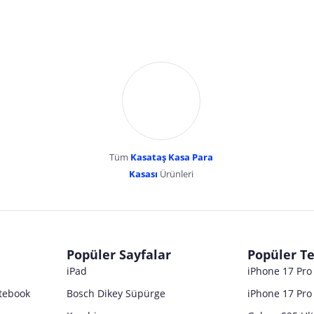
Tüm
Kasataş Kasa Para
Kasası
Ürünleri
dır. Pazarama, bu içeriklerden dolayı herhangi bir sorumluluk kabul etmemektedir.
Popüler Sayfalar
Popüler Te
iPad
iPhone 17 Pr
tebook
Bosch Dikey Süpürge
iPhone 17 Pro