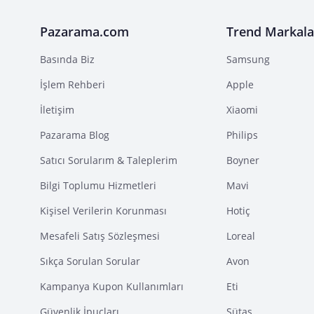
Pazarama.com
Trend Markala
Basında Biz
Samsung
İşlem Rehberi
Apple
İletişim
Xiaomi
Pazarama Blog
Philips
Satıcı Sorularım & Taleplerim
Boyner
Bilgi Toplumu Hizmetleri
Mavi
Kişisel Verilerin Korunması
Hotiç
Mesafeli Satış Sözleşmesi
Loreal
Sıkça Sorulan Sorular
Avon
Kampanya Kupon Kullanımları
Eti
Güvenlik İpuçları
Sütaş