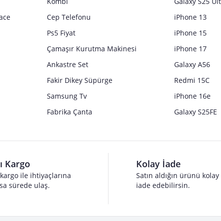
Kombi
Galaxy S25 Ul
ace
Cep Telefonu
iPhone 13
Ps5 Fiyat
iPhone 15
Çamaşır Kurutma Makinesi
iPhone 17
Ankastre Set
Galaxy A56
Fakir Dikey Süpürge
Redmi 15C
Samsung Tv
iPhone 16e
Fabrika Çanta
Galaxy S25FE
lı Kargo
Kolay İade
 kargo ile ihtiyaçlarına
Satın aldığın ürünü kolay
sa sürede ulaş.
iade edebilirsin.