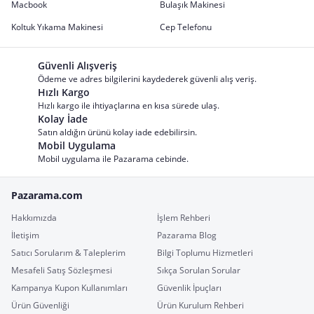
Macbook
Bulaşık Makinesi
Koltuk Yıkama Makinesi
Cep Telefonu
Güvenli Alışveriş
Ödeme ve adres bilgilerini kaydederek güvenli alış veriş.
Hızlı Kargo
Hızlı kargo ile ihtiyaçlarına en kısa sürede ulaş.
Kolay İade
Satın aldığın ürünü kolay iade edebilirsin.
Mobil Uygulama
Mobil uygulama ile Pazarama cebinde.
Pazarama.com
Hakkımızda
İşlem Rehberi
İletişim
Pazarama Blog
Satıcı Sorularım & Taleplerim
Bilgi Toplumu Hizmetleri
Mesafeli Satış Sözleşmesi
Sıkça Sorulan Sorular
Kampanya Kupon Kullanımları
Güvenlik İpuçları
Ürün Güvenliği
Ürün Kurulum Rehberi