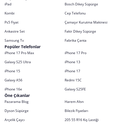
iPad
Bosch Dikey Süpürge
Kombi
Cep Telefonu
Ps5 Fiyat
Çamaşır Kurutma Makinesi
Ankastre Set
Fakir Dikey Süpürge
Samsung Tv
Fabrika Çanta
Popüler Telefonlar
iPhone 17 Pro Max
iPhone 17 Pro
Galaxy S25 Ultra
iPhone 13
iPhone 15
iPhone 17
Galaxy A56
Redmi 15C
iPhone 16e
Galaxy S25FE
Öne Çıkanlar
Pazarama Blog
Harem Altın
Dyson Süpürge
Bilezik Fiyatları
Arçelik Çaycı
205 55 R16 Kış Lastiği