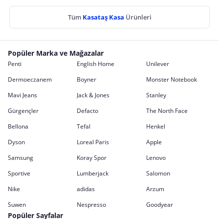
Tüm
Kasataş Kasa
Ürünleri
Popüler Marka ve Mağazalar
Penti
English Home
Unilever
Dermoeczanem
Boyner
Monster Notebook
Mavi Jeans
Jack & Jones
Stanley
Gürgençler
Defacto
The North Face
Bellona
Tefal
Henkel
Dyson
Loreal Paris
Apple
Samsung
Koray Spor
Lenovo
Sportive
Lumberjack
Salomon
Nike
adidas
Arzum
Suwen
Nespresso
Goodyear
Popüler Sayfalar