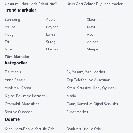
Ürünümü Nasıl İade Edebilirim?
Ürün Geri Çekme Bilgilendirmeleri
Trend Markalar
Samsung
Apple
Xiaomi
Philips
Boyner
Mavi
Hotiç
Loreal
Avon
Eti
Sütaş
Adidas
Nike
Ebebek
Sleepy
Tüm Markalar
Kategoriler
Elektronik
Ev, Yaşam, Yapı Market
Anne Bebek
Cep Telefonu ve Aksesuar
Ayakkabı, Çanta
Kitap, Kırtasiye, Hobi, Oyuncak
Kişisel Bakım ve Kozmetik
Moda
Otomobil, Motosiklet
Oyun, Konsol ve Dijital Servisler
Spor ve Outdoor
Süpermarket
Ödeme
Kredi Kartı/Banka Kartı ile Öde
Bankkart Lira ile Öde