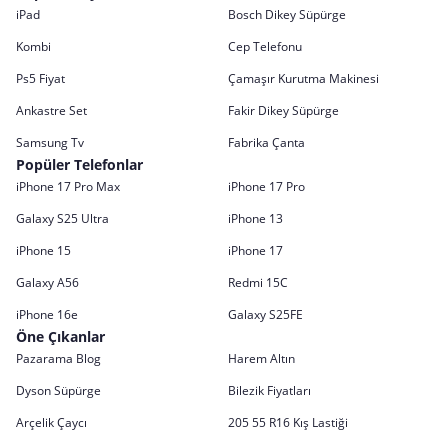
iPad
Bosch Dikey Süpürge
Kombi
Cep Telefonu
Ps5 Fiyat
Çamaşır Kurutma Makinesi
Ankastre Set
Fakir Dikey Süpürge
Samsung Tv
Fabrika Çanta
Popüler Telefonlar
iPhone 17 Pro Max
iPhone 17 Pro
Galaxy S25 Ultra
iPhone 13
iPhone 15
iPhone 17
Galaxy A56
Redmi 15C
iPhone 16e
Galaxy S25FE
Öne Çıkanlar
Pazarama Blog
Harem Altın
Dyson Süpürge
Bilezik Fiyatları
Arçelik Çaycı
205 55 R16 Kış Lastiği