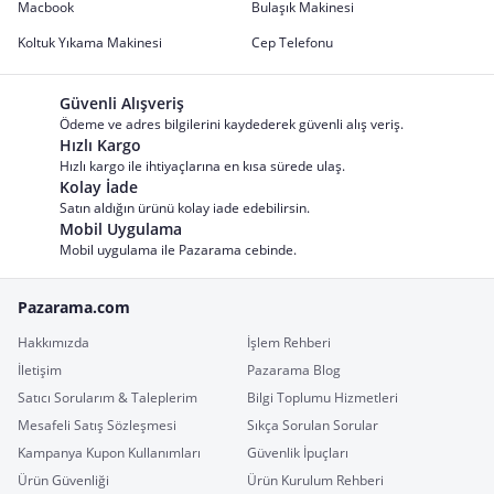
Macbook
Bulaşık Makinesi
Koltuk Yıkama Makinesi
Cep Telefonu
Güvenli Alışveriş
Ödeme ve adres bilgilerini kaydederek güvenli alış veriş.
Hızlı Kargo
Hızlı kargo ile ihtiyaçlarına en kısa sürede ulaş.
Kolay İade
Satın aldığın ürünü kolay iade edebilirsin.
Mobil Uygulama
Mobil uygulama ile Pazarama cebinde.
Pazarama.com
Hakkımızda
İşlem Rehberi
İletişim
Pazarama Blog
Satıcı Sorularım & Taleplerim
Bilgi Toplumu Hizmetleri
Mesafeli Satış Sözleşmesi
Sıkça Sorulan Sorular
Kampanya Kupon Kullanımları
Güvenlik İpuçları
Ürün Güvenliği
Ürün Kurulum Rehberi