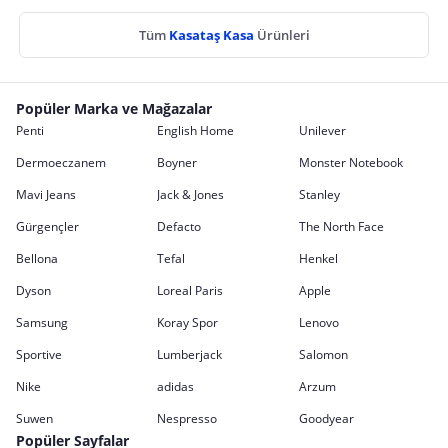
Tüm
Kasataş Kasa
Ürünleri
Popüler Marka ve Mağazalar
Penti
English Home
Unilever
Dermoeczanem
Boyner
Monster Notebook
Mavi Jeans
Jack & Jones
Stanley
Gürgençler
Defacto
The North Face
Bellona
Tefal
Henkel
Dyson
Loreal Paris
Apple
Samsung
Koray Spor
Lenovo
Sportive
Lumberjack
Salomon
Nike
adidas
Arzum
Suwen
Nespresso
Goodyear
Popüler Sayfalar