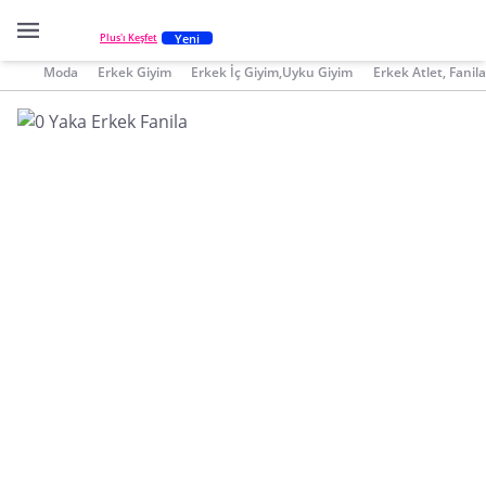
Yeni
Plus'ı Keşfet
Moda
Erkek Giyim
Erkek İç Giyim,Uyku Giyim
Erkek Atlet, Fanila