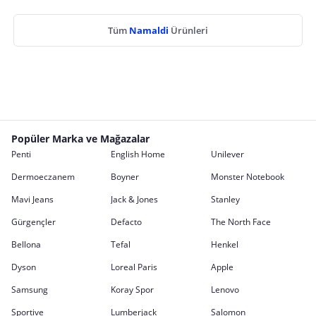
Tüm
Namaldi
Ürünleri
Popüler Marka ve Mağazalar
Penti
English Home
Unilever
Dermoeczanem
Boyner
Monster Notebook
Mavi Jeans
Jack & Jones
Stanley
Gürgençler
Defacto
The North Face
Bellona
Tefal
Henkel
Dyson
Loreal Paris
Apple
Samsung
Koray Spor
Lenovo
Sportive
Lumberjack
Salomon