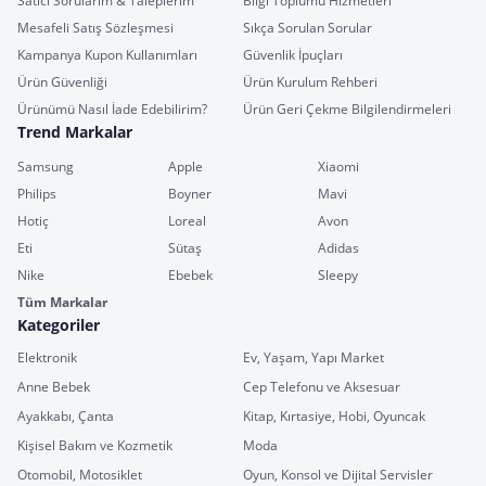
Satıcı Sorularım & Taleplerim
Bilgi Toplumu Hizmetleri
Mesafeli Satış Sözleşmesi
Sıkça Sorulan Sorular
Kampanya Kupon Kullanımları
Güvenlik İpuçları
Ürün Güvenliği
Ürün Kurulum Rehberi
Ürünümü Nasıl İade Edebilirim?
Ürün Geri Çekme Bilgilendirmeleri
Trend Markalar
Samsung
Apple
Xiaomi
Philips
Boyner
Mavi
Hotiç
Loreal
Avon
Eti
Sütaş
Adidas
Nike
Ebebek
Sleepy
Tüm Markalar
Kategoriler
Elektronik
Ev, Yaşam, Yapı Market
Anne Bebek
Cep Telefonu ve Aksesuar
Ayakkabı, Çanta
Kitap, Kırtasiye, Hobi, Oyuncak
Kişisel Bakım ve Kozmetik
Moda
Otomobil, Motosiklet
Oyun, Konsol ve Dijital Servisler