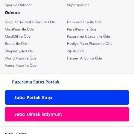
Spor ve Outdoor
Süpermarket
Ödeme
Kredi Kartı/Banka Kartı ile Öde
Bankkart Lira ile Öde
MaxiPuan ile Öde
ParafPara ile Öde
MaxiMil ile Öde
Pazarama Cüzdan ile Öde
Bonus ile Öde
Hediye Puan Pluxee ile Öde
Shop&Fly ile Öde
Zip ile Öde
World Puan ile Öde
Hemen Al Sonra Öde
Axess Puan ile Öde
Pazarama Satıcı Portalı
Satıcı Portalı Girişi
Satıcı Olmak İstiyorum