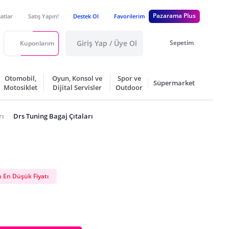
Pazarama Plus
satlar
Satış Yapın!
Destek Ol
Favorilerim
Giriş Yap / Üye Ol
Sepetim
Kuponlarım
Otomobil,
Oyun, Konsol ve
Spor ve
Süpermarket
Motosiklet
Dijital Servisler
Outdoor
rı
Drs Tuning Bagaj Çıtaları
 En Düşük Fiyatı