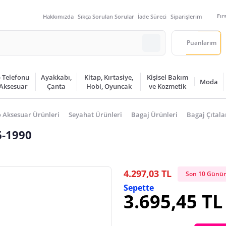
Fır
Hakkımızda
Sıkça Sorulan Sorular
İade Süreci
Siparişlerim
Puanlarım
 Telefonu
Ayakkabı,
Kitap, Kırtasiye,
Kişisel Bakım
Moda
 Aksesuar
Çanta
Hobi, Oyuncak
ve Kozmetik
 Aksesuar Ürünleri
Seyahat Ürünleri
Bagaj Ürünleri
Bagaj Çıtala
6-1990
4.297,03 TL
Son 10 Günün
Sepette
3.695,45 TL