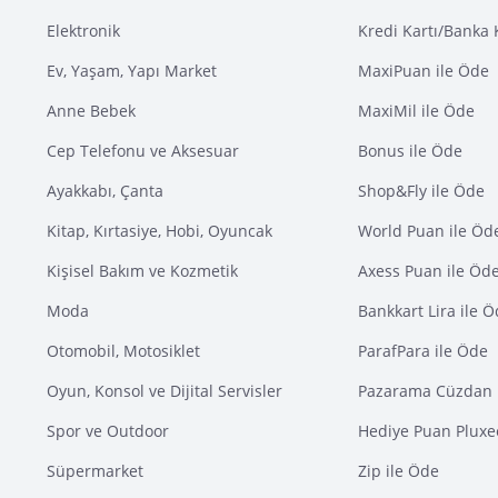
Elektronik
Kredi Kartı/Banka 
Ev, Yaşam, Yapı Market
MaxiPuan ile Öde
Anne Bebek
MaxiMil ile Öde
Cep Telefonu ve Aksesuar
Bonus ile Öde
Ayakkabı, Çanta
Shop&Fly ile Öde
Kitap, Kırtasiye, Hobi, Oyuncak
World Puan ile Öd
Kişisel Bakım ve Kozmetik
Axess Puan ile Öd
Moda
Bankkart Lira ile 
Otomobil, Motosiklet
ParafPara ile Öde
Oyun, Konsol ve Dijital Servisler
Pazarama Cüzdan 
Spor ve Outdoor
Hediye Puan Pluxe
Süpermarket
Zip ile Öde