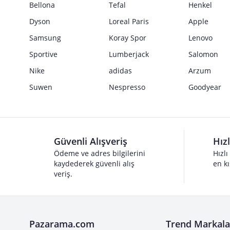
Bellona
Tefal
Henkel
Dyson
Loreal Paris
Apple
Samsung
Koray Spor
Lenovo
Sportive
Lumberjack
Salomon
Nike
adidas
Arzum
Suwen
Nespresso
Goodyear
Güvenli Alışveriş
Hız
Ödeme ve adres bilgilerini
Hızlı
kaydederek güvenli alış
en kı
veriş.
Pazarama.com
Trend Markala