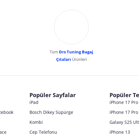
Tüm
Drs Tuning Bagaj
Çıtaları
Ürünleri
dır. Pazarama, bu içeriklerden dolayı herhangi bir sorumluluk kabul etmemektedir.
Popüler Sayfalar
Popüler Te
iPad
iPhone 17 Pr
tebook
Bosch Dikey Süpürge
iPhone 17 Pro
Kombi
Galaxy S25 Ul
ace
Cep Telefonu
iPhone 13