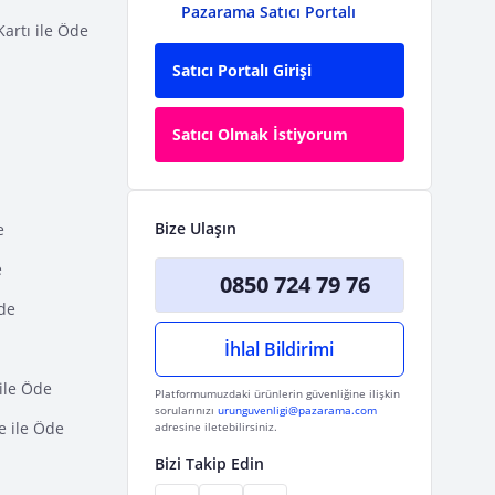
Pazarama Satıcı Portalı
Kartı ile Öde
Satıcı Portalı Girişi
Satıcı Olmak İstiyorum
Bize Ulaşın
e
e
0850 724 79 76
Öde
İhlal Bildirimi
ile Öde
Platformumuzdaki ürünlerin güvenliğine ilişkin
sorularınızı
urunguvenligi@pazarama.com
e ile Öde
adresine iletebilirsiniz.
Bizi Takip Edin