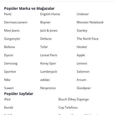
Popüler Marka ve Mağazalar
Penti
English Home
Unilever
Dermoeczanem
Boyner
Monster Notebook
Mavi Jeans
Jack & Jones
Stanley
Gürgençler
Defacto
The North Face
Bellona
Tefal
Henkel
Dyson
Loreal Paris
Apple
Samsung
Koray Spor
Lenovo
Sportive
Lumberjack
Salomon
Nike
adidas
Arzum
Suwen
Nespresso
Goodyear
Popüler Sayfalar
iPad
Bosch Dikey Süpürge
Kombi
Cep Telefonu