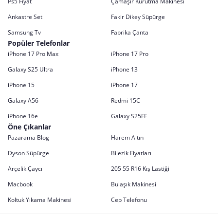
Ps5 Fiyat
Çamaşır Kurutma Makinesi
Ankastre Set
Fakir Dikey Süpürge
Samsung Tv
Fabrika Çanta
Popüler Telefonlar
iPhone 17 Pro Max
iPhone 17 Pro
Galaxy S25 Ultra
iPhone 13
iPhone 15
iPhone 17
Galaxy A56
Redmi 15C
iPhone 16e
Galaxy S25FE
Öne Çıkanlar
Pazarama Blog
Harem Altın
Dyson Süpürge
Bilezik Fiyatları
Arçelik Çaycı
205 55 R16 Kış Lastiği
Macbook
Bulaşık Makinesi
Koltuk Yıkama Makinesi
Cep Telefonu