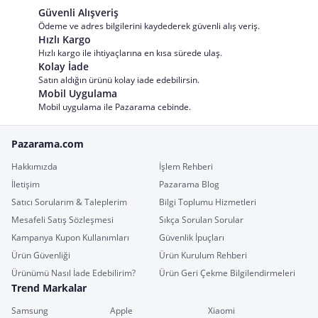
Güvenli Alışveriş
Ödeme ve adres bilgilerini kaydederek güvenli alış veriş.
Hızlı Kargo
Hızlı kargo ile ihtiyaçlarına en kısa sürede ulaş.
Kolay İade
Satın aldığın ürünü kolay iade edebilirsin.
Mobil Uygulama
Mobil uygulama ile Pazarama cebinde.
Pazarama.com
Hakkımızda
İşlem Rehberi
İletişim
Pazarama Blog
Satıcı Sorularım & Taleplerim
Bilgi Toplumu Hizmetleri
Mesafeli Satış Sözleşmesi
Sıkça Sorulan Sorular
Kampanya Kupon Kullanımları
Güvenlik İpuçları
Ürün Güvenliği
Ürün Kurulum Rehberi
Ürünümü Nasıl İade Edebilirim?
Ürün Geri Çekme Bilgilendirmeleri
Trend Markalar
Samsung
Apple
Xiaomi