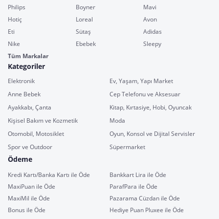
Philips
Boyner
Mavi
Hotiç
Loreal
Avon
Eti
Sütaş
Adidas
Nike
Ebebek
Sleepy
Tüm Markalar
Kategoriler
Elektronik
Ev, Yaşam, Yapı Market
Anne Bebek
Cep Telefonu ve Aksesuar
Ayakkabı, Çanta
Kitap, Kırtasiye, Hobi, Oyuncak
Kişisel Bakım ve Kozmetik
Moda
Otomobil, Motosiklet
Oyun, Konsol ve Dijital Servisler
Spor ve Outdoor
Süpermarket
Ödeme
Kredi Kartı/Banka Kartı ile Öde
Bankkart Lira ile Öde
MaxiPuan ile Öde
ParafPara ile Öde
MaxiMil ile Öde
Pazarama Cüzdan ile Öde
Bonus ile Öde
Hediye Puan Pluxee ile Öde