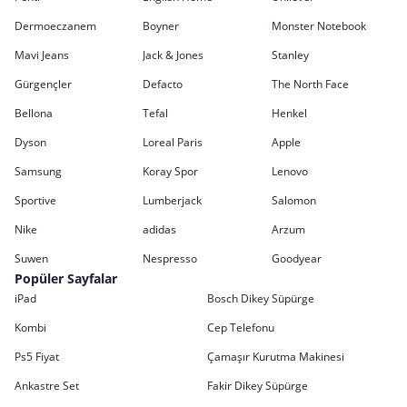
Dermoeczanem
Boyner
Monster Notebook
Mavi Jeans
Jack & Jones
Stanley
Gürgençler
Defacto
The North Face
Bellona
Tefal
Henkel
Dyson
Loreal Paris
Apple
Samsung
Koray Spor
Lenovo
Sportive
Lumberjack
Salomon
Nike
adidas
Arzum
Suwen
Nespresso
Goodyear
Popüler Sayfalar
iPad
Bosch Dikey Süpürge
Kombi
Cep Telefonu
Ps5 Fiyat
Çamaşır Kurutma Makinesi
Ankastre Set
Fakir Dikey Süpürge