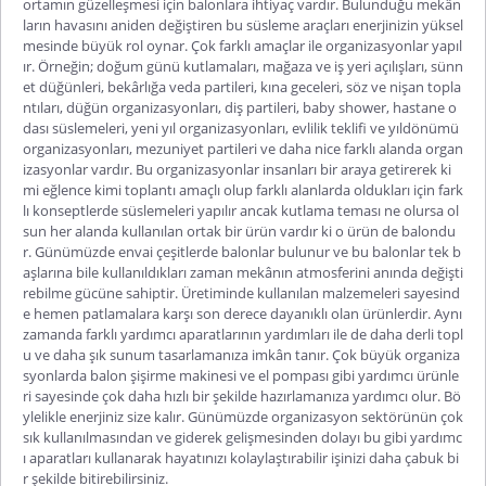
ortamın güzelleşmesi için balonlara ihtiyaç vardır. Bulunduğu mekân
ların havasını aniden değiştiren bu süsleme araçları enerjinizin yüksel
mesinde büyük rol oynar. Çok farklı amaçlar ile organizasyonlar yapıl
ır. Örneğin; doğum günü kutlamaları, mağaza ve iş yeri açılışları, sünn
et düğünleri, bekârlığa veda partileri, kına geceleri, söz ve nişan topla
ntıları, düğün organizasyonları, diş partileri, baby shower, hastane o
dası süslemeleri, yeni yıl organizasyonları, evlilik teklifi ve yıldönümü
organizasyonları, mezuniyet partileri ve daha nice farklı alanda organ
izasyonlar vardır. Bu organizasyonlar insanları bir araya getirerek ki
mi eğlence kimi toplantı amaçlı olup farklı alanlarda oldukları için fark
lı konseptlerde süslemeleri yapılır ancak kutlama teması ne olursa ol
sun her alanda kullanılan ortak bir ürün vardır ki o ürün de balondu
r. Günümüzde envai çeşitlerde balonlar bulunur ve bu balonlar tek b
aşlarına bile kullanıldıkları zaman mekânın atmosferini anında değişti
rebilme gücüne sahiptir. Üretiminde kullanılan malzemeleri sayesind
e hemen patlamalara karşı son derece dayanıklı olan ürünlerdir. Aynı
zamanda farklı yardımcı aparatlarının yardımları ile de daha derli topl
u ve daha şık sunum tasarlamanıza imkân tanır. Çok büyük organiza
syonlarda balon şişirme makinesi ve el pompası gibi yardımcı ürünle
ri sayesinde çok daha hızlı bir şekilde hazırlamanıza yardımcı olur. Bö
ylelikle enerjiniz size kalır. Günümüzde organizasyon sektörünün çok
sık kullanılmasından ve giderek gelişmesinden dolayı bu gibi yardımc
ı aparatları kullanarak hayatınızı kolaylaştırabilir işinizi daha çabuk bi
r şekilde bitirebilirsiniz.