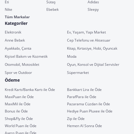
Eti
Sütaş
Adidas
Nike
Ebebek
Sleepy
Tüm Markalar
Kategoriler
Elektronik
Ev, Yaşam, Yapı Market
Anne Bebek
Cep Telefonu ve Aksesuar
Ayakkabı, Çanta
Kitap, Kırtasiye, Hobi, Oyuncak
Kişisel Bakım ve Kozmetik
Moda
Otomobil, Motosiklet
Oyun, Konsol ve Dijital Servisler
Spor ve Outdoor
Süpermarket
Ödeme
Kredi Kartı/Banka Kartı ile Öde
Bankkart Lira ile Öde
MaxiPuan ile Öde
ParafPara ile Öde
MaxiMil ile Öde
Pazarama Cüzdan ile Öde
Bonus ile Öde
Hediye Puan Pluxee ile Öde
Shop&Fly ile Öde
Zip ile Öde
World Puan ile Öde
Hemen Al Sonra Öde
Axess Puan ile Öde