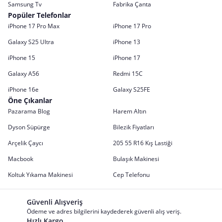
Samsung Tv
Fabrika Çanta
Popüler Telefonlar
iPhone 17 Pro Max
iPhone 17 Pro
Galaxy S25 Ultra
iPhone 13
iPhone 15
iPhone 17
Galaxy A56
Redmi 15C
iPhone 16e
Galaxy S25FE
Öne Çıkanlar
Pazarama Blog
Harem Altın
Dyson Süpürge
Bilezik Fiyatları
Arçelik Çaycı
205 55 R16 Kış Lastiği
Macbook
Bulaşık Makinesi
Koltuk Yıkama Makinesi
Cep Telefonu
Güvenli Alışveriş
Ödeme ve adres bilgilerini kaydederek güvenli alış veriş.
Hızlı Kargo