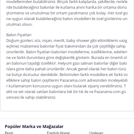
modellerinden bulabilirsiniz. Birçok farklı kalıplarda, şekillerde, renkle
rde bulabileceğiniz balonlar ile kutlama anını harika bir ortama dönü
ştürmeniz ve unutulmaz bir ortam yaratmanız çok kolay. Her özel gü
ne uygun olarak bulabileceğiniz balon modelleri ile özel günleriniz un
utulmaz olsun.
Balon Fiyatları
Doğum günleri, söz, nişan, mevlit, baby shower gibi etkinliklerin vazg
eçilmez malzemesi balonlar fiyat bakımından da çok çeşitliliğe sahip
ürünlerdir.
Balon fiyatları
balonları modellerine, özelliklerine, adetleri
ne ve farklı durumlara göre değişkenlik gösterir. Burada en önemli ol
an balonun taşıdığı özelliktir. Helyum gazı salınan balonlar diğer balo
nlara göre daha pahalı ürünlerdir. Ancak genel olarak her balon türü
ne bütçe dostudur denilebilir. Birbirinden farklı modellere ait farklı öz
elliklere sahip
balon çeşitleri
ni Pazarama.com adresinden inceleyebili
r kutlamanızın konusuna uygun olanı bularak sipariş verebilirsiniz. T
ekli ve set olarak satılan balonlara tek bir tık ile ve Pazarama.com gü
vencesi ile sahip olabilirsiniz.
Popüler Marka ve Mağazalar
Penti
English Home
Unilever