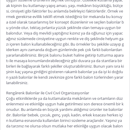
ak kişinin bu kutlamayı yapış amacı, yaşı, mekânın büyüklüğü, bütçe
si, cinsiyeti gibi faktörler bu anlamda belirleyici faktörlerdir. Örnek ve
rmek gerekirse evlilik teklifi etmek istediğiniz bir mekanda bu konuy
a özel olarak tasarlanmış bir konsept düzenlenir ve seçilen balonlar b
u yönde olur, tektaş pırlanta yüzük şeklinde olan temaya uygun bir
balondur. Veya diş mevlidi yaptığınız kızınız ya da oğlunuz için yapac
ağınız süslemede cinsiyetine uygun renkte ve diş şeklinde helyum ga
zı içeren balon kullanabileceğiniz gibi. Bu örnekler bu şekilde uzayıp g
iderken aynı zamanda doğum günlerinde pek çok farklı balonlardan
yararlanabilirsiniz. Birçok balonu buket haline getirip tutturma apara
tı ile masaya konumlandırabileceğiniz gibi duvara ya da stantlara bir
birleri ile bağlayarak farklı şekiller oluşturabilirsiniz. Bunun yanı sıra ki
şinin kaç yaşına girdiğini gösteren rakamlı balonlar ya da iyi ki doğdu
n yazılı balonlar ile kendi zevkinize göre farklı balon türlerinden yarar
lanabilirsiniz.
Rengârenk Balonlar ile Cıvıl Cıvıl Organizasyonlar
Çoğu etkinliklerde ya da kutlamalarda mekânların ve ortamların düz
enlenmesi ve etkinliğe uygun hale getirilmesi son derece önemli bir k
onudur. Bu anlamda en büyük yardımı aldığımız ürünler ise balonlar
dır. Balonlar bebek, çocuk, genç, yaşlı, kadın, erkek kısacası herkes içi
n kutlama esnasında kullanılan birinci süsleme araçlarıdır. Yaşınız ya
da tarzınız ne olursa olsun mutlaka her etkinliğe uygun olacak balon