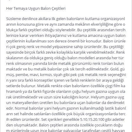
Her Temaya Uygun Balon Çeşitleri
Süsleme denilince akıllara ilk gelen balonların kutlama organizasyonl
arının konusuna göre ve aynı zamanda mekânın elverişliliğine göre o
ldukça farklı çeşitleri olduğu söylenebilir. Bu çeşitlilik arasından tercih
lerinize karar verirken ihtiyaçlarınız ve kutlama amacına uygun balon
çeşitlerinin kullanılması son derece önemli bir konudur. Balon ürünle
ri çok geniş renk ve model yelpazesine sahip ürünlerdir. Bu çeşitliliği
sayesinde birçok farklı zevke kolaylıkla karşılık verebilmektedir. Renk
skalasının da oldukça geniş olduğu balon modelleri arasında her tür
renk olmasının yanında birde metalik görünümlü renk tonları bulun
maktadır ve bu metalik balonlar çok sık tercih edilmektedir. Gold, gü
müş, pembe, mavi, kırmızı, siyah gibi pek çok metalik renk seçeneğini
n yanı sıra farklı konseptler içeren ve farklı renklerin bir araya geldiği
setlerde bulunur. Metalik renkte olan balonların özellikle çizgi film ka
hramanlı ya da farklı figürde olanların çoğu helyum gazına uygun ola
rak üretilmektedir ve uzun süre kalıcılığını korur. Helyum gazına uyg
un materyallerden üretilen bu balonlara uçan balonlar da denilmekt
edir. Normal balonlar yani helyum gazının kullanılmadığı lastik balonl
arın set halinde satılanları özellikle çok büyük organizasyonlarda terc
ih edilen ürünlerdir. Set içerikleri genellikle 5.10.15.20.100 gibi adetler
den oluşmaktadır.
Balon çeşitleri
arasında özellikle çocukların doğu
m günlerinde uzun ince balonlar palyaçolar tarafından çeşitli hayvan