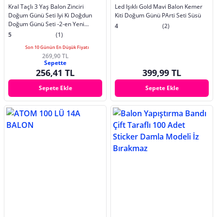
Kral Taçlı 3 Yaş Balon Zinciri
Led Işıklı Gold Mavi Balon Kemer
Doğum Günü Seti Iyi Ki Doğdun
Kiti Doğum Günü PArti Seti Süsü
Doğum Günü Seti -2-en Yeni
4
(2)
Haliyle
5
(1)
Son 10 Günün En Düşük Fiyatı
269,90 TL
Sepette
256,41 TL
399,99 TL
Sepete Ekle
Sepete Ekle