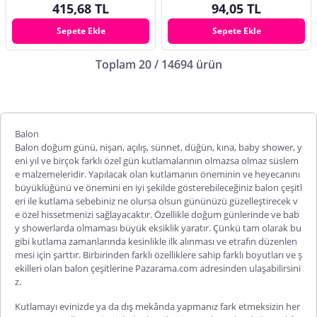
415,68 TL
94,05 TL
Sepete Ekle
Sepete Ekle
Toplam 20 / 14694 ürün
Balon
Balon doğum günü, nişan, açılış, sünnet, düğün, kına, baby shower, y
eni yıl ve birçok farklı özel gün kutlamalarının olmazsa olmaz süslem
e malzemeleridir. Yapılacak olan kutlamanın öneminin ve heyecanını
büyüklüğünü ve önemini en iyi şekilde gösterebileceğiniz
balon çeşitl
eri
ile kutlama sebebiniz ne olursa olsun gününüzü güzelleştirecek v
e özel hissetmenizi sağlayacaktır. Özellikle doğum günlerinde ve bab
y showerlarda olmaması büyük eksiklik yaratır. Çünkü tam olarak bu
gibi kutlama zamanlarında kesinlikle ilk alınması ve etrafın düzenlen
mesi için şarttır. Birbirinden farklı özelliklere sahip farklı boyutları ve ş
ekilleri olan balon çeşitlerine Pazarama.com adresinden ulaşabilirsini
z.
Kutlamayı evinizde ya da dış mekânda yapmanız fark etmeksizin her