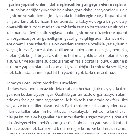
figürleri yaparak onların daha eğlenceli bir gün geçirmelerini sağlarla
r. Bu balonlar diğer yuvarlak balonlara göre daha ince yapıdadır. Balo
n şişirme ve sabitleme için piyasada bulabileceğiniz çeşitli aparatlard
an yararlanarak bu hazırlık sürecini daha kolay ve doğru bir şekilde y
önetebilirsiniz. Yorulmadan ve çok fazla zaman harcamadan altından
kalkmanıza büyük katkı sağlayan balon şişirme ve düzenleme aparat
ları organizasyonun görselliğinin güzelliği ve şıklığı açısından son der
ece önemli aparatlardır.
Balon çeşitleri
arasında özellikle yaz aylarının
vazgeçilmez eğlencesi olarak bilinen su balonlarını da es geçmemek g
erekir. Çok küçük boylara sahip bu balonlar çoklu adetler olarak satış
a sunulur ve içerisine su doldurarak en fazla portakal büyüklüğüne g
elir. İnce yapıda olan bu balonlar kişiye atıldığında çok fazla sertliğe g
erek kalmadan anında patlat bu yüzden çok fazla can acıtmaz.
Tema’ya Göre Balon Modelleri Örnekleri
Herkes hayatında en az bir defa mutlaka herhangi bir olay ya da özel
gün için kutlama yapmıştır. Özellikle günümüzde organizasyon alanı
nda çok fazla gelişme sağlanması ile birlikte bu anlamda çok farklı ihti
yaçlar ve beklentiler oluşmuştur. Parti malzemeleri satan yerler bu a
nlamda kullanıcılarının her ihtiyacını karşılayabilmek adına farklı ürü
nler geliştirmiş ve beğenilerine sunmuşlardır. Organizasyon şirketleri
nin süsleyecekleri mekânların çok süslü olmasının yanı sıra dikkat ett
ikleri ve özenerek karar verdikleri bir diğer konu ise kutlama amacına
uygun süsleme ürünlerini seçmek olmuştur. Özellikle kutlama yapac