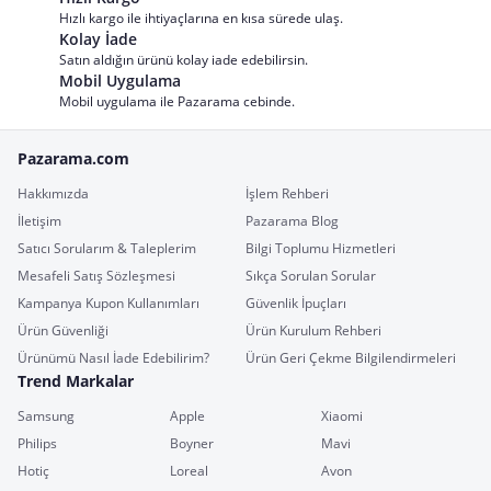
Hızlı kargo ile ihtiyaçlarına en kısa sürede ulaş.
Kolay İade
Satın aldığın ürünü kolay iade edebilirsin.
Mobil Uygulama
Mobil uygulama ile Pazarama cebinde.
Pazarama.com
Hakkımızda
İşlem Rehberi
İletişim
Pazarama Blog
Satıcı Sorularım & Taleplerim
Bilgi Toplumu Hizmetleri
Mesafeli Satış Sözleşmesi
Sıkça Sorulan Sorular
Kampanya Kupon Kullanımları
Güvenlik İpuçları
Ürün Güvenliği
Ürün Kurulum Rehberi
Ürünümü Nasıl İade Edebilirim?
Ürün Geri Çekme Bilgilendirmeleri
Trend Markalar
Samsung
Apple
Xiaomi
Philips
Boyner
Mavi
Hotiç
Loreal
Avon