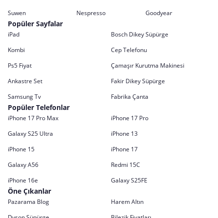
Suwen
Nespresso
Goodyear
Popüler Sayfalar
iPad
Bosch Dikey Süpürge
Kombi
Cep Telefonu
Ps5 Fiyat
Çamaşır Kurutma Makinesi
Ankastre Set
Fakir Dikey Süpürge
Samsung Tv
Fabrika Çanta
Popüler Telefonlar
iPhone 17 Pro Max
iPhone 17 Pro
Galaxy S25 Ultra
iPhone 13
iPhone 15
iPhone 17
Galaxy A56
Redmi 15C
iPhone 16e
Galaxy S25FE
Öne Çıkanlar
Pazarama Blog
Harem Altın
Dyson Süpürge
Bilezik Fiyatları