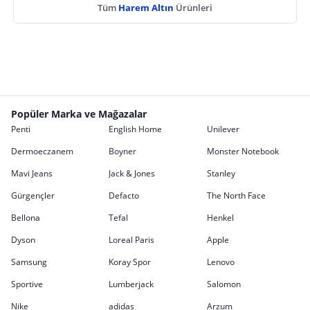
Tüm
Harem Altın
Ürünleri
Popüler Marka ve Mağazalar
Penti
English Home
Unilever
Dermoeczanem
Boyner
Monster Notebook
Mavi Jeans
Jack & Jones
Stanley
Gürgençler
Defacto
The North Face
Bellona
Tefal
Henkel
Dyson
Loreal Paris
Apple
Samsung
Koray Spor
Lenovo
Sportive
Lumberjack
Salomon
Nike
adidas
Arzum