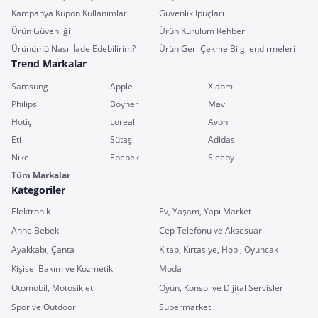
Kampanya Kupon Kullanımları
Güvenlik İpuçları
Ürün Güvenliği
Ürün Kurulum Rehberi
Ürünümü Nasıl İade Edebilirim?
Ürün Geri Çekme Bilgilendirmeleri
Trend Markalar
Samsung
Apple
Xiaomi
Philips
Boyner
Mavi
Hotiç
Loreal
Avon
Eti
Sütaş
Adidas
Nike
Ebebek
Sleepy
Tüm Markalar
Kategoriler
Elektronik
Ev, Yaşam, Yapı Market
Anne Bebek
Cep Telefonu ve Aksesuar
Ayakkabı, Çanta
Kitap, Kırtasiye, Hobi, Oyuncak
Kişisel Bakım ve Kozmetik
Moda
Otomobil, Motosiklet
Oyun, Konsol ve Dijital Servisler
Spor ve Outdoor
Süpermarket