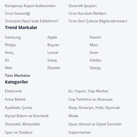
Kampanya Kupon Kullanımları
Güvenlik İpuçları
Ürün Güvenliği
Ürün Kurulum Rehberi
Ürünümü Nasıl İade Edebilirim?
Ürün Geri Çekme Bilgilendirmeleri
Trend Markalar
Samsung
Apple
Xiaomi
Philips
Boyner
Mavi
Hotiç
Loreal
Avon
Eti
Sütaş
Adidas
Nike
Ebebek
Sleepy
Tüm Markalar
Kategoriler
Elektronik
Ev, Yaşam, Yapı Market
Anne Bebek
Cep Telefonu ve Aksesuar
Ayakkabı, Çanta
Kitap, Kırtasiye, Hobi, Oyuncak
Kişisel Bakım ve Kozmetik
Moda
Otomobil, Motosiklet
Oyun, Konsol ve Dijital Servisler
Spor ve Outdoor
Süpermarket