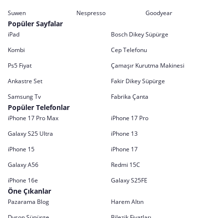
Suwen
Nespresso
Goodyear
Popüler Sayfalar
iPad
Bosch Dikey Süpürge
Kombi
Cep Telefonu
Ps5 Fiyat
Çamaşır Kurutma Makinesi
Ankastre Set
Fakir Dikey Süpürge
Samsung Tv
Fabrika Çanta
Popüler Telefonlar
iPhone 17 Pro Max
iPhone 17 Pro
Galaxy S25 Ultra
iPhone 13
iPhone 15
iPhone 17
Galaxy A56
Redmi 15C
iPhone 16e
Galaxy S25FE
Öne Çıkanlar
Pazarama Blog
Harem Altın
Dyson Süpürge
Bilezik Fiyatları