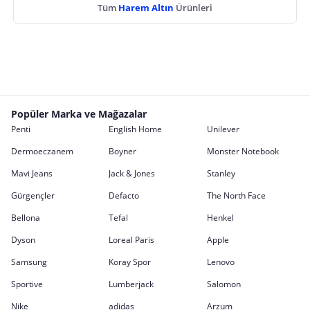
Tüm
Harem Altın
Ürünleri
Popüler Marka ve Mağazalar
Penti
English Home
Unilever
Dermoeczanem
Boyner
Monster Notebook
Mavi Jeans
Jack & Jones
Stanley
Gürgençler
Defacto
The North Face
Bellona
Tefal
Henkel
Dyson
Loreal Paris
Apple
Samsung
Koray Spor
Lenovo
Sportive
Lumberjack
Salomon
Nike
adidas
Arzum