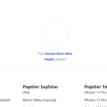
Tüm
Harem Altın Altın
YENİBOSNA MERKEZ MAH LADİN SOK KUY
Yüzük
Ürünleri
dır. Pazarama, bu içeriklerden dolayı herhangi bir sorumluluk kabul etmemektedir.
Popüler Sayfalar
Popüler Te
iPad
iPhone 17 Pr
tebook
Bosch Dikey Süpürge
iPhone 17 Pro