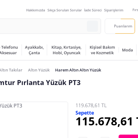
Fır
Hakkımızda
Sıkça Sorulan Sorular
İade Süreci
Siparişlerim
Puanlarım
 Telefonu
Ayakkabı,
Kitap, Kırtasiye,
Kişisel Bakım
Moda
 Aksesuar
Çanta
Hobi, Oyuncak
ve Kozmetik
Altın Takılar
Altın Yüzük
Harem Altın Altın Yüzük
mtur Pırlanta Yüzük PT3
119.678,61 TL
Sepette
115.678,61 