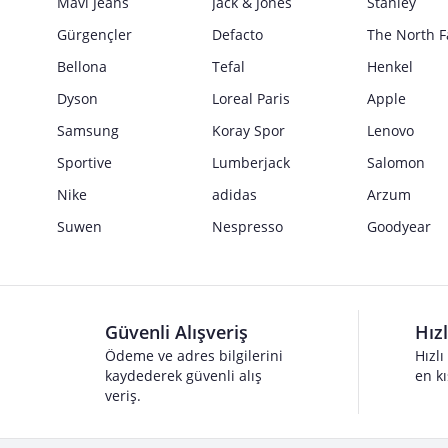
Mavi Jeans
Jack & Jones
Stanley
Gürgençler
Defacto
The North F
Bellona
Tefal
Henkel
Dyson
Loreal Paris
Apple
Samsung
Koray Spor
Lenovo
Sportive
Lumberjack
Salomon
Nike
adidas
Arzum
Suwen
Nespresso
Goodyear
Güvenli Alışveriş
Hız
Ödeme ve adres bilgilerini
Hızlı
kaydederek güvenli alış
en kı
veriş.