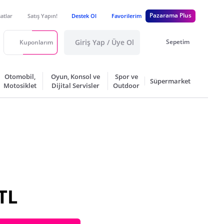
Pazarama Plus
satlar
Satış Yapın!
Destek Ol
Favorilerim
Giriş Yap / Üye Ol
Sepetim
Kuponlarım
Otomobil,
Oyun, Konsol ve
Spor ve
Süpermarket
Motosiklet
Dijital Servisler
Outdoor
TL