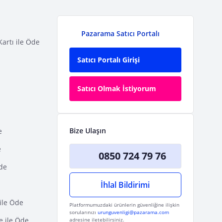
Pazarama Satıcı Portalı
Kartı ile Öde
Satıcı Portalı Girişi
Satıcı Olmak İstiyorum
Bize Ulaşın
e
e
0850 724 79 76
Öde
İhlal Bildirimi
ile Öde
Platformumuzdaki ürünlerin güvenliğine ilişkin
sorularınızı
urunguvenligi@pazarama.com
e ile Öde
adresine iletebilirsiniz.