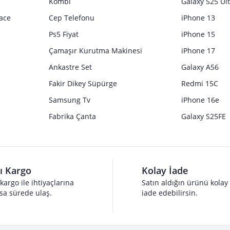
Kombi
Galaxy S25 Ul
ace
Cep Telefonu
iPhone 13
Ps5 Fiyat
iPhone 15
Çamaşır Kurutma Makinesi
iPhone 17
Ankastre Set
Galaxy A56
Fakir Dikey Süpürge
Redmi 15C
Samsung Tv
iPhone 16e
Fabrika Çanta
Galaxy S25FE
lı Kargo
Kolay İade
 kargo ile ihtiyaçlarına
Satın aldığın ürünü kolay
sa sürede ulaş.
iade edebilirsin.