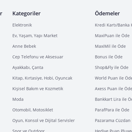
r
Kategoriler
Ödemeler
Elektronik
Kredi Kartı/Banka 
Ev, Yaşam, Yapı Market
MaxiPuan ile Öde
Anne Bebek
MaxiMil ile Öde
Cep Telefonu ve Aksesuar
Bonus ile Öde
Ayakkabı, Çanta
Shop&Fly ile Öde
Kitap, Kırtasiye, Hobi, Oyuncak
World Puan ile Öd
Kişisel Bakım ve Kozmetik
Axess Puan ile Öd
Moda
Bankkart Lira ile 
Otomobil, Motosiklet
ParafPara ile Öde
Oyun, Konsol ve Dijital Servisler
Pazarama Cüzdan 
Spor ve Outdoor
Hediye Puan Pluxe