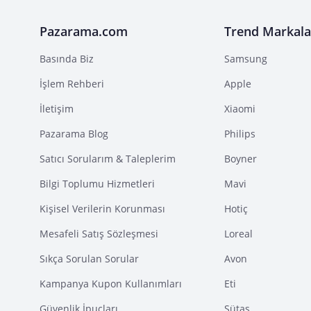
Pazarama.com
Trend Markala
Basında Biz
Samsung
İşlem Rehberi
Apple
İletişim
Xiaomi
Pazarama Blog
Philips
Satıcı Sorularım & Taleplerim
Boyner
Bilgi Toplumu Hizmetleri
Mavi
Kişisel Verilerin Korunması
Hotiç
Mesafeli Satış Sözleşmesi
Loreal
Sıkça Sorulan Sorular
Avon
Kampanya Kupon Kullanımları
Eti
Güvenlik İpuçları
Sütaş