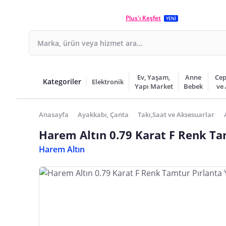
Plus'ı Keşfet
YENİ
Ev, Yaşam,
Anne
Cep
Kategoriler
Elektronik
Yapı Market
Bebek
ve
Anasayfa
Ayakkabı, Çanta
Takı,Saat ve Aksesuarlar
Harem Altın 0.79 Karat F Renk Ta
Harem Altın