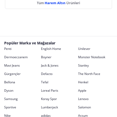
Tüm
Harem Altın
Ürünleri
Popüler Marka ve Mağazalar
Penti
English Home
Unilever
Dermoeczanem
Boyner
Monster Notebook
Mavi Jeans
Jack & Jones
Stanley
Gürgençler
Defacto
The North Face
Bellona
Tefal
Henkel
Dyson
Loreal Paris
Apple
Samsung
Koray Spor
Lenovo
Sportive
Lumberjack
Salomon
Nike
adidas
Arzum