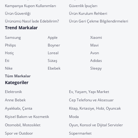
Kampanya Kupon Kullanımları
Güvenlik İpuçları
Ürün Güvenliği
Ürün Kurulum Rehberi
Ürünümü Nasıl İade Edebilirim?
Ürün Geri Çekme Bilgilendirmeleri
Trend Markalar
Samsung
Apple
Xiaomi
Philips
Boyner
Mavi
Hotiç
Loreal
Avon
Eti
Sütaş
Adidas
Nike
Ebebek
Sleepy
Tüm Markalar
Kategoriler
Elektronik
Ev, Yaşam, Yapı Market
Anne Bebek
Cep Telefonu ve Aksesuar
Ayakkabı, Çanta
Kitap, Kırtasiye, Hobi, Oyuncak
Kişisel Bakım ve Kozmetik
Moda
Otomobil, Motosiklet
Oyun, Konsol ve Dijital Servisler
Spor ve Outdoor
Süpermarket