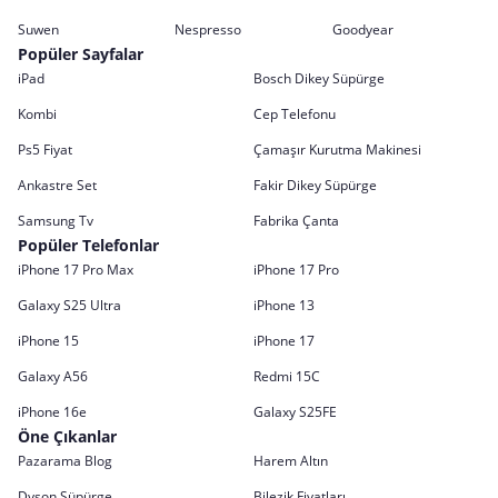
Suwen
Nespresso
Goodyear
Popüler Sayfalar
iPad
Bosch Dikey Süpürge
Kombi
Cep Telefonu
Ps5 Fiyat
Çamaşır Kurutma Makinesi
Ankastre Set
Fakir Dikey Süpürge
Samsung Tv
Fabrika Çanta
Popüler Telefonlar
iPhone 17 Pro Max
iPhone 17 Pro
Galaxy S25 Ultra
iPhone 13
iPhone 15
iPhone 17
Galaxy A56
Redmi 15C
iPhone 16e
Galaxy S25FE
Öne Çıkanlar
Pazarama Blog
Harem Altın
Dyson Süpürge
Bilezik Fiyatları