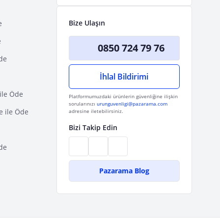
Bize Ulaşın
e
e
0850 724 79 76
Öde
İhlal Bildirimi
ile Öde
Platformumuzdaki ürünlerin güvenliğine ilişkin
sorularınızı
urunguvenligi@pazarama.com
e ile Öde
adresine iletebilirsiniz.
Bizi Takip Edin
de
Pazarama Blog