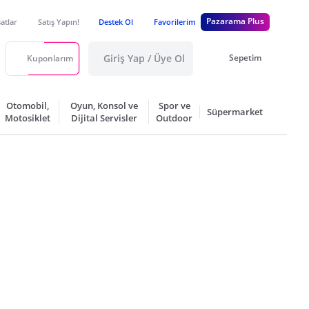
Pazarama Plus
satlar
Satış Yapın!
Destek Ol
Favorilerim
Giriş Yap / Üye Ol
Sepetim
Kuponlarım
Otomobil,
Oyun, Konsol ve
Spor ve
Süpermarket
Motosiklet
Dijital Servisler
Outdoor