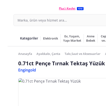
Plus'ı Keşfet
YENİ
Ev, Yaşam,
Anne
Cep
Kategoriler
Elektronik
Yapı Market
Bebek
ve
Anasayfa
Ayakkabı, Çanta
Takı,Saat ve Aksesuarlar
0.71ct Pençe Tırnak Tektaş Yüzük
Engingold