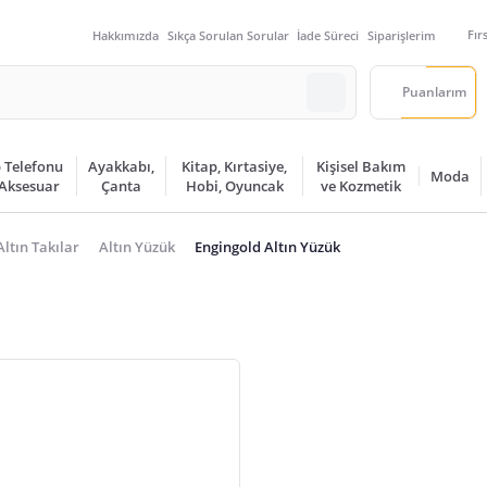
Fır
Hakkımızda
Sıkça Sorulan Sorular
İade Süreci
Siparişlerim
Puanlarım
 Telefonu
Ayakkabı,
Kitap, Kırtasiye,
Kişisel Bakım
Moda
 Aksesuar
Çanta
Hobi, Oyuncak
ve Kozmetik
Altın Takılar
Altın Yüzük
Engingold Altın Yüzük