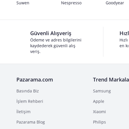
Suwen
Nespresso
Goodyear
Güvenli Alışveriş
Hız
Ödeme ve adres bilgilerini
Hızlı
kaydederek güvenli alış
en kı
veriş.
Pazarama.com
Trend Markala
Basında Biz
Samsung
İşlem Rehberi
Apple
İletişim
Xiaomi
Pazarama Blog
Philips