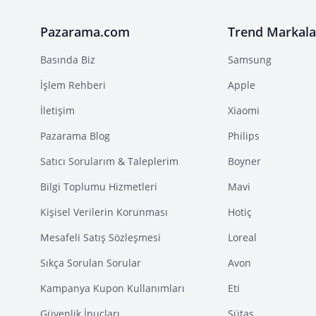
Pazarama.com
Trend Markala
Basında Biz
Samsung
İşlem Rehberi
Apple
İletişim
Xiaomi
Pazarama Blog
Philips
Satıcı Sorularım & Taleplerim
Boyner
Bilgi Toplumu Hizmetleri
Mavi
Kişisel Verilerin Korunması
Hotiç
Mesafeli Satış Sözleşmesi
Loreal
Sıkça Sorulan Sorular
Avon
Kampanya Kupon Kullanımları
Eti
Güvenlik İpuçları
Sütaş