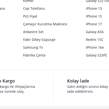
Kombi
Galaxy S25 Ul
ace
Cep Telefonu
iPhone 13
Ps5 Fiyat
iPhone 15
Çamaşır Kurutma Makinesi
iPhone 17
Ankastre Set
Galaxy A56
Fakir Dikey Süpürge
Redmi 15C
Samsung Tv
iPhone 16e
Fabrika Çanta
Galaxy S25FE
lı Kargo
Kolay İade
 kargo ile ihtiyaçlarına
Satın aldığın ürünü kolay
sa sürede ulaş.
iade edebilirsin.