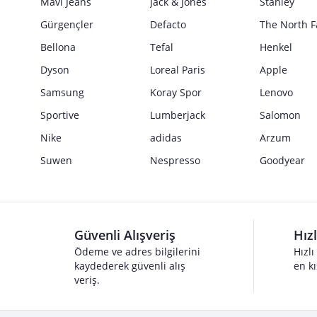
Mavi Jeans
Jack & Jones
Stanley
Gürgençler
Defacto
The North F
Bellona
Tefal
Henkel
Dyson
Loreal Paris
Apple
Samsung
Koray Spor
Lenovo
Sportive
Lumberjack
Salomon
Nike
adidas
Arzum
Suwen
Nespresso
Goodyear
Güvenli Alışveriş
Hız
Ödeme ve adres bilgilerini
Hızlı
kaydederek güvenli alış
en kı
veriş.