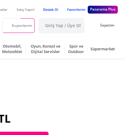
Pazarama Plus
satlar
Satış Yapın!
Destek Ol
Favorilerim
Giriş Yap / Üye Ol
Sepetim
Kuponlarım
Otomobil,
Oyun, Konsol ve
Spor ve
Süpermarket
Motosiklet
Dijital Servisler
Outdoor
TL