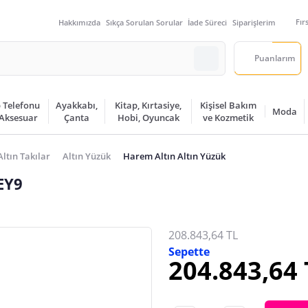
Fır
Hakkımızda
Sıkça Sorulan Sorular
İade Süreci
Siparişlerim
Puanlarım
 Telefonu
Ayakkabı,
Kitap, Kırtasiye,
Kişisel Bakım
Moda
 Aksesuar
Çanta
Hobi, Oyuncak
ve Kozmetik
Altın Takılar
Altın Yüzük
Harem Altın Altın Yüzük
EY9
208.843,64 TL
Sepette
204.843,64 