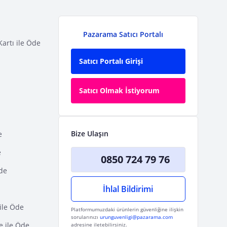
Pazarama Satıcı Portalı
Kartı ile Öde
Satıcı Portalı Girişi
Satıcı Olmak İstiyorum
Bize Ulaşın
e
e
0850 724 79 76
Öde
İhlal Bildirimi
ile Öde
Platformumuzdaki ürünlerin güvenliğine ilişkin
sorularınızı
urunguvenligi@pazarama.com
e ile Öde
adresine iletebilirsiniz.