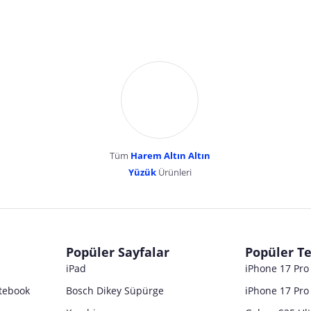
Tüm
Harem Altın Altın
YENİBOSNA MERKEZ MAH LADİN SOK KUY
Yüzük
Ürünleri
dır. Pazarama, bu içeriklerden dolayı herhangi bir sorumluluk kabul etmemektedir.
Popüler Sayfalar
Popüler Te
iPad
iPhone 17 Pr
tebook
Bosch Dikey Süpürge
iPhone 17 Pro