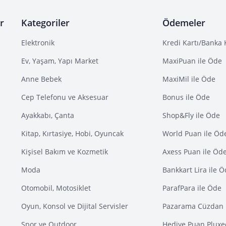
r
Kategoriler
Ödemeler
Elektronik
Kredi Kartı/Banka 
Ev, Yaşam, Yapı Market
MaxiPuan ile Öde
Anne Bebek
MaxiMil ile Öde
Cep Telefonu ve Aksesuar
Bonus ile Öde
Ayakkabı, Çanta
Shop&Fly ile Öde
Kitap, Kırtasiye, Hobi, Oyuncak
World Puan ile Öd
Kişisel Bakım ve Kozmetik
Axess Puan ile Öd
Moda
Bankkart Lira ile 
Otomobil, Motosiklet
ParafPara ile Öde
Oyun, Konsol ve Dijital Servisler
Pazarama Cüzdan 
Spor ve Outdoor
Hediye Puan Pluxe