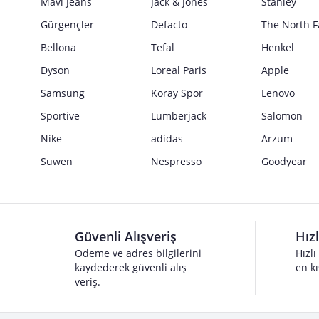
Mavi Jeans
Jack & Jones
Stanley
Gürgençler
Defacto
The North F
Bellona
Tefal
Henkel
Dyson
Loreal Paris
Apple
Samsung
Koray Spor
Lenovo
Sportive
Lumberjack
Salomon
Nike
adidas
Arzum
Suwen
Nespresso
Goodyear
Güvenli Alışveriş
Hız
Ödeme ve adres bilgilerini
Hızlı
kaydederek güvenli alış
en kı
veriş.