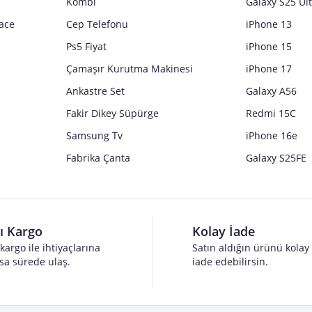
Kombi
Galaxy S25 Ul
ace
Cep Telefonu
iPhone 13
Ps5 Fiyat
iPhone 15
Çamaşır Kurutma Makinesi
iPhone 17
Ankastre Set
Galaxy A56
Fakir Dikey Süpürge
Redmi 15C
Samsung Tv
iPhone 16e
Fabrika Çanta
Galaxy S25FE
lı Kargo
Kolay İade
 kargo ile ihtiyaçlarına
Satın aldığın ürünü kolay
sa sürede ulaş.
iade edebilirsin.