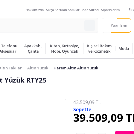
Fır
Hakkımızda
Sıkça Sorulan Sorular
İade Süreci
Siparişlerim
Puanlarım
 Telefonu
Ayakkabı,
Kitap, Kırtasiye,
Kişisel Bakım
Moda
 Aksesuar
Çanta
Hobi, Oyuncak
ve Kozmetik
Altın Takılar
Altın Yüzük
Harem Altın Altın Yüzük
ut Yüzük RTY25
43.509,09 TL
Sepette
39.509,09 T