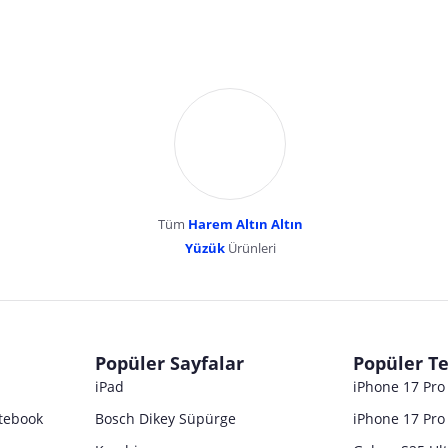
Tüm
Harem Altın Altın
YENİBOSNA MERKEZ MAH LADİN SOK KUY
Yüzük
Ürünleri
dır. Pazarama, bu içeriklerden dolayı herhangi bir sorumluluk kabul etmemektedir.
Popüler Sayfalar
Popüler Te
iPad
iPhone 17 Pr
tebook
Bosch Dikey Süpürge
iPhone 17 Pro