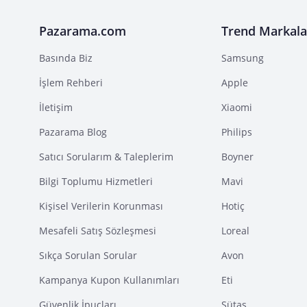
Pazarama.com
Trend Markala
Basında Biz
Samsung
İşlem Rehberi
Apple
İletişim
Xiaomi
Pazarama Blog
Philips
Satıcı Sorularım & Taleplerim
Boyner
Bilgi Toplumu Hizmetleri
Mavi
Kişisel Verilerin Korunması
Hotiç
Mesafeli Satış Sözleşmesi
Loreal
Sıkça Sorulan Sorular
Avon
Kampanya Kupon Kullanımları
Eti
Güvenlik İpuçları
Sütaş