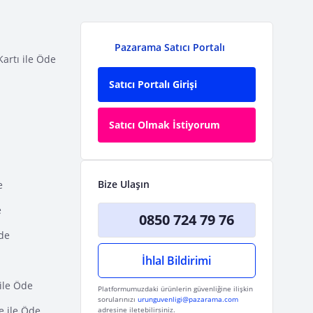
Pazarama Satıcı Portalı
Kartı ile Öde
Satıcı Portalı Girişi
Satıcı Olmak İstiyorum
Bize Ulaşın
e
e
0850 724 79 76
Öde
İhlal Bildirimi
ile Öde
Platformumuzdaki ürünlerin güvenliğine ilişkin
sorularınızı
urunguvenligi@pazarama.com
e ile Öde
adresine iletebilirsiniz.