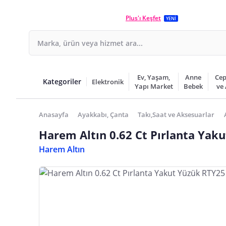
Plus'ı Keşfet
YENİ
Ev, Yaşam,
Anne
Cep
Kategoriler
Elektronik
Yapı Market
Bebek
ve
Anasayfa
Ayakkabı, Çanta
Takı,Saat ve Aksesuarlar
Harem Altın 0.62 Ct Pırlanta Yak
Harem Altın