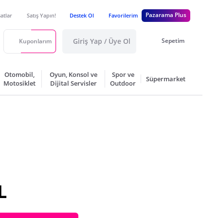
Pazarama Plus
satlar
Satış Yapın!
Destek Ol
Favorilerim
Giriş Yap / Üye Ol
Sepetim
Kuponlarım
Otomobil,
Oyun, Konsol ve
Spor ve
Süpermarket
Motosiklet
Dijital Servisler
Outdoor
L