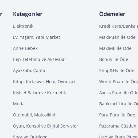
r
Kategoriler
Ödemeler
Elektronik
Kredi Kartı/Banka 
Ev, Yaşam, Yapı Market
MaxiPuan ile Öde
Anne Bebek
MaxiMil ile Öde
Cep Telefonu ve Aksesuar
Bonus ile Öde
Ayakkabı, Çanta
Shop&Fly ile Öde
Kitap, Kırtasiye, Hobi, Oyuncak
World Puan ile Öd
Kişisel Bakım ve Kozmetik
Axess Puan ile Öd
Moda
Bankkart Lira ile 
Otomobil, Motosiklet
ParafPara ile Öde
Oyun, Konsol ve Dijital Servisler
Pazarama Cüzdan 
Spor ve Outdoor
Hediye Puan Pluxe