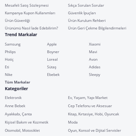
Mesafeli Satış Sözleşmesi
Sıkça Sorulan Sorular
Kampanya Kupon Kullanımları
Güvenlik İpuçları
Ürün Güvenliği
Ürün Kurulum Rehberi
Ürünümü Nasıl İade Edebilirim?
Ürün Geri Çekme Bilgilendirmeleri
Trend Markalar
Samsung
Apple
Xiaomi
Philips
Boyner
Mavi
Hotiç
Loreal
Avon
Eti
Sütaş
Adidas
Nike
Ebebek
Sleepy
Tüm Markalar
Kategoriler
Elektronik
Ev, Yaşam, Yapı Market
Anne Bebek
Cep Telefonu ve Aksesuar
Ayakkabı, Çanta
Kitap, Kırtasiye, Hobi, Oyuncak
Kişisel Bakım ve Kozmetik
Moda
Otomobil, Motosiklet
Oyun, Konsol ve Dijital Servisler