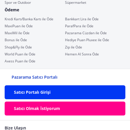
Spor ve Outdoor
Süpermarket
Ödeme
Kredi Kartı/Banka Kartı ile Öde
Bankkart Lira ile Öde
MaxiPuan ile Öde
ParafPara ile Öde
MaxiMil ile Öde
Pazarama Cüzdan ile Öde
Bonus ile Öde
Hediye Puan Pluxee ile Öde
Shop&Fly ile Öde
Zip ile Öde
World Puan ile Öde
Hemen Al Sonra Öde
Axess Puan ile Öde
Pazarama Satıcı Portalı
Satıcı Portalı Girişi
Satıcı Olmak İstiyorum
Bize Ulaşın