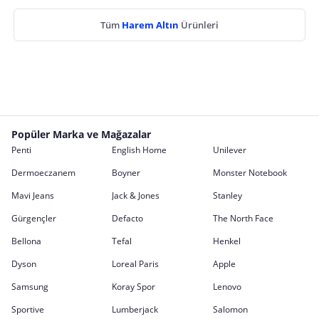
Tüm
Harem Altın
Ürünleri
Popüler Marka ve Mağazalar
Penti
English Home
Unilever
Dermoeczanem
Boyner
Monster Notebook
Mavi Jeans
Jack & Jones
Stanley
Gürgençler
Defacto
The North Face
Bellona
Tefal
Henkel
Dyson
Loreal Paris
Apple
Samsung
Koray Spor
Lenovo
Sportive
Lumberjack
Salomon