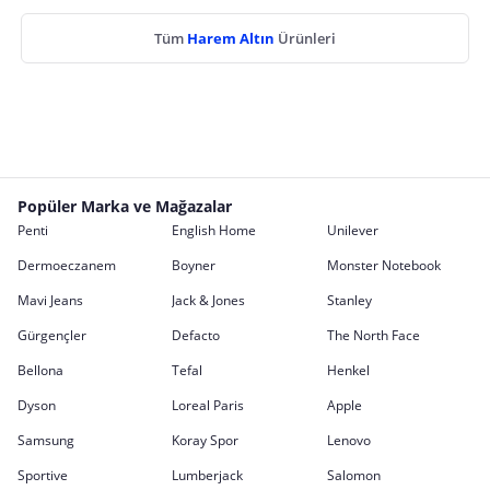
Tüm
Harem Altın
Ürünleri
Popüler Marka ve Mağazalar
Penti
English Home
Unilever
Dermoeczanem
Boyner
Monster Notebook
Mavi Jeans
Jack & Jones
Stanley
Gürgençler
Defacto
The North Face
Bellona
Tefal
Henkel
Dyson
Loreal Paris
Apple
Samsung
Koray Spor
Lenovo
Sportive
Lumberjack
Salomon