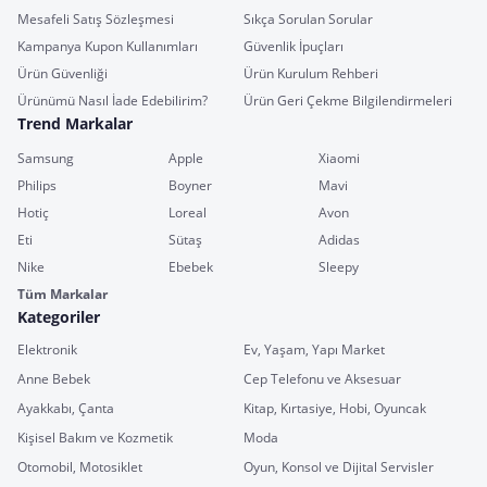
Mesafeli Satış Sözleşmesi
Sıkça Sorulan Sorular
Kampanya Kupon Kullanımları
Güvenlik İpuçları
Ürün Güvenliği
Ürün Kurulum Rehberi
Ürünümü Nasıl İade Edebilirim?
Ürün Geri Çekme Bilgilendirmeleri
Trend Markalar
Samsung
Apple
Xiaomi
Philips
Boyner
Mavi
Hotiç
Loreal
Avon
Eti
Sütaş
Adidas
Nike
Ebebek
Sleepy
Tüm Markalar
Kategoriler
Elektronik
Ev, Yaşam, Yapı Market
Anne Bebek
Cep Telefonu ve Aksesuar
Ayakkabı, Çanta
Kitap, Kırtasiye, Hobi, Oyuncak
Kişisel Bakım ve Kozmetik
Moda
Otomobil, Motosiklet
Oyun, Konsol ve Dijital Servisler