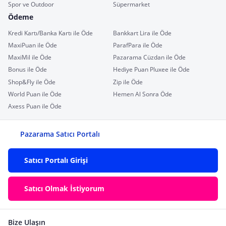
Spor ve Outdoor
Süpermarket
Ödeme
Kredi Kartı/Banka Kartı ile Öde
Bankkart Lira ile Öde
MaxiPuan ile Öde
ParafPara ile Öde
MaxiMil ile Öde
Pazarama Cüzdan ile Öde
Bonus ile Öde
Hediye Puan Pluxee ile Öde
Shop&Fly ile Öde
Zip ile Öde
World Puan ile Öde
Hemen Al Sonra Öde
Axess Puan ile Öde
Pazarama Satıcı Portalı
Satıcı Portalı Girişi
Satıcı Olmak İstiyorum
Bize Ulaşın