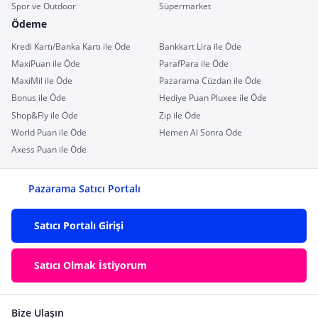
Spor ve Outdoor
Süpermarket
Ödeme
Kredi Kartı/Banka Kartı ile Öde
Bankkart Lira ile Öde
MaxiPuan ile Öde
ParafPara ile Öde
MaxiMil ile Öde
Pazarama Cüzdan ile Öde
Bonus ile Öde
Hediye Puan Pluxee ile Öde
Shop&Fly ile Öde
Zip ile Öde
World Puan ile Öde
Hemen Al Sonra Öde
Axess Puan ile Öde
Pazarama Satıcı Portalı
Satıcı Portalı Girişi
Satıcı Olmak İstiyorum
Bize Ulaşın