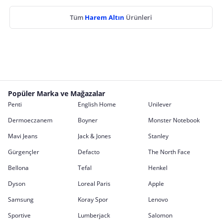
Tüm
Harem Altın
Ürünleri
Popüler Marka ve Mağazalar
Penti
English Home
Unilever
Dermoeczanem
Boyner
Monster Notebook
Mavi Jeans
Jack & Jones
Stanley
Gürgençler
Defacto
The North Face
Bellona
Tefal
Henkel
Dyson
Loreal Paris
Apple
Samsung
Koray Spor
Lenovo
Sportive
Lumberjack
Salomon