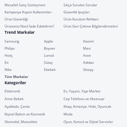
Mesafeli Satış Sözleşmesi
Sıkça Sorulan Sorular
Kampanya Kupon Kullanımları
Güvenlik İpuçları
Ürün Güvenliği
Ürün Kurulum Rehberi
Ürünümü Nasıl İade Edebilirim?
Ürün Geri Çekme Bilgilendirmeleri
Trend Markalar
Samsung
Apple
Xiaomi
Philips
Boyner
Mavi
Hotiç
Loreal
Avon
Eti
Sütaş
Adidas
Nike
Ebebek
Sleepy
Tüm Markalar
Kategoriler
Elektronik
Ev, Yaşam, Yapı Market
Anne Bebek
Cep Telefonu ve Aksesuar
Ayakkabı, Çanta
Kitap, Kırtasiye, Hobi, Oyuncak
Kişisel Bakım ve Kozmetik
Moda
Otomobil, Motosiklet
Oyun, Konsol ve Dijital Servisler