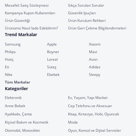
Mesafeli Satış Sözleşmesi
Sıkça Sorulan Sorular
Kampanya Kupon Kullanımları
Güvenlik İpuçları
Ürün Güvenliği
Ürün Kurulum Rehberi
Ürünümü Nasıl İade Edebilirim?
Ürün Geri Çekme Bilgilendirmeleri
Trend Markalar
Samsung
Apple
Xiaomi
Philips
Boyner
Mavi
Hotiç
Loreal
Avon
Eti
Sütaş
Adidas
Nike
Ebebek
Sleepy
Tüm Markalar
Kategoriler
Elektronik
Ev, Yaşam, Yapı Market
Anne Bebek
Cep Telefonu ve Aksesuar
Ayakkabı, Çanta
Kitap, Kırtasiye, Hobi, Oyuncak
Kişisel Bakım ve Kozmetik
Moda
Otomobil, Motosiklet
Oyun, Konsol ve Dijital Servisler