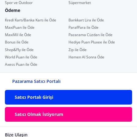
Spor ve Outdoor
Süpermarket
Ödeme
Kredi Kartı/Banka Kartı ile Öde
Bankkart Lira ile Öde
MaxiPuan ile Öde
ParafPara ile Öde
MaxiMil ile Öde
Pazarama Cüzdan ile Öde
Bonus ile Öde
Hediye Puan Pluxee ile Öde
Shop&Fly ile Öde
Zip ile Öde
World Puan ile Öde
Hemen Al Sonra Öde
Axess Puan ile Öde
Pazarama Satıcı Portalı
Satıcı Portalı Girişi
Satıcı Olmak İstiyorum
Bize Ulaşın