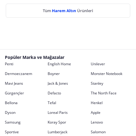
Tüm
Harem Altın
Ürünleri
Popüler Marka ve Mağazalar
Penti
English Home
Unilever
Dermoeczanem
Boyner
Monster Notebook
Mavi Jeans
Jack & Jones
Stanley
Gürgençler
Defacto
The North Face
Bellona
Tefal
Henkel
Dyson
Loreal Paris
Apple
Samsung
Koray Spor
Lenovo
Sportive
Lumberjack
Salomon