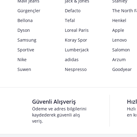
Mavi Jeans
Jack & Jones
Stanley
Gürgençler
Defacto
The North F
Bellona
Tefal
Henkel
Dyson
Loreal Paris
Apple
Samsung
Koray Spor
Lenovo
Sportive
Lumberjack
Salomon
Nike
adidas
Arzum
Suwen
Nespresso
Goodyear
Güvenli Alışveriş
Hız
Ödeme ve adres bilgilerini
Hızlı
kaydederek güvenli alış
en kı
veriş.