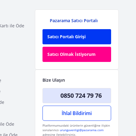
Pazarama Satıcı Portalı
Kartı ile Öde
Satıcı Portalı Girişi
Satıcı Olmak İstiyorum
Bize Ulaşın
e
e
0850 724 79 76
Öde
İhlal Bildirimi
ile Öde
Platformumuzdaki ürünlerin güvenliğine ilişkin
sorularınızı
urunguvenligi@pazarama.com
e ile Öde
adresine iletebilirsiniz.