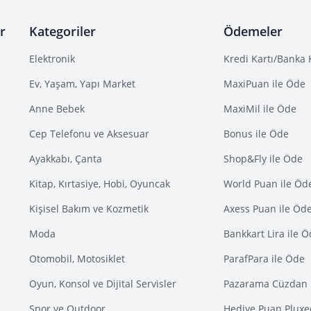
r
Kategoriler
Ödemeler
Elektronik
Kredi Kartı/Banka 
Ev, Yaşam, Yapı Market
MaxiPuan ile Öde
Anne Bebek
MaxiMil ile Öde
Cep Telefonu ve Aksesuar
Bonus ile Öde
Ayakkabı, Çanta
Shop&Fly ile Öde
Kitap, Kırtasiye, Hobi, Oyuncak
World Puan ile Öd
Kişisel Bakım ve Kozmetik
Axess Puan ile Öd
Moda
Bankkart Lira ile 
Otomobil, Motosiklet
ParafPara ile Öde
Oyun, Konsol ve Dijital Servisler
Pazarama Cüzdan 
Spor ve Outdoor
Hediye Puan Pluxe