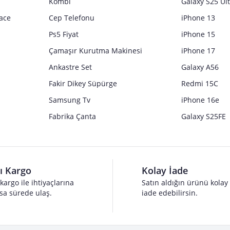
Kombi
Galaxy S25 Ul
ace
Cep Telefonu
iPhone 13
Ps5 Fiyat
iPhone 15
Çamaşır Kurutma Makinesi
iPhone 17
Ankastre Set
Galaxy A56
Fakir Dikey Süpürge
Redmi 15C
Samsung Tv
iPhone 16e
Fabrika Çanta
Galaxy S25FE
lı Kargo
Kolay İade
 kargo ile ihtiyaçlarına
Satın aldığın ürünü kolay
sa sürede ulaş.
iade edebilirsin.