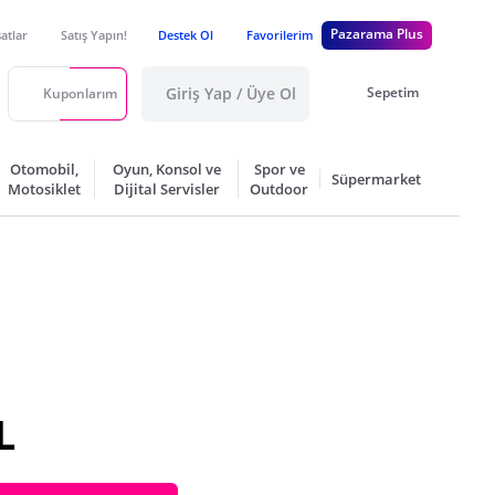
Pazarama Plus
satlar
Satış Yapın!
Destek Ol
Favorilerim
Giriş Yap / Üye Ol
Sepetim
Kuponlarım
Otomobil,
Oyun, Konsol ve
Spor ve
Süpermarket
Motosiklet
Dijital Servisler
Outdoor
L