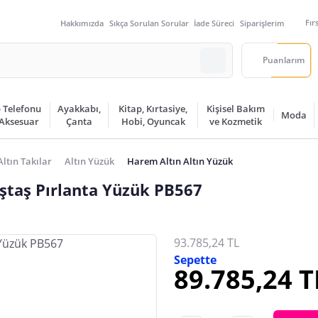
Fır
Hakkımızda
Sıkça Sorulan Sorular
İade Süreci
Siparişlerim
Puanlarım
 Telefonu
Ayakkabı,
Kitap, Kırtasiye,
Kişisel Bakım
Moda
 Aksesuar
Çanta
Hobi, Oyuncak
ve Kozmetik
Altın Takılar
Altın Yüzük
Harem Altın Altın Yüzük
ştaş Pırlanta Yüzük PB567
93.785,24 TL
Sepette
89.785,24 T