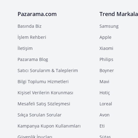
Pazarama.com
Trend Markala
Basında Biz
Samsung
İşlem Rehberi
Apple
İletişim
Xiaomi
Pazarama Blog
Philips
Satıcı Sorularım & Taleplerim
Boyner
Bilgi Toplumu Hizmetleri
Mavi
Kişisel Verilerin Korunması
Hotiç
Mesafeli Satış Sözleşmesi
Loreal
Sıkça Sorulan Sorular
Avon
Kampanya Kupon Kullanımları
Eti
Güvenlik İpuçları
Sütaş