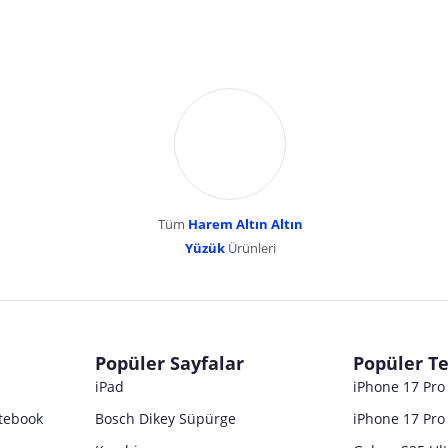
Tüm
Harem Altın Altın
YENİBOSNA MERKEZ MAH LADİN SOK KUY
Yüzük
Ürünleri
dır. Pazarama, bu içeriklerden dolayı herhangi bir sorumluluk kabul etmemektedir.
Popüler Sayfalar
Popüler Te
iPad
iPhone 17 Pr
tebook
Bosch Dikey Süpürge
iPhone 17 Pro