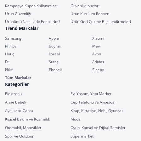
Kampanya Kupon Kullanımları
Güvenlik İpuçları
Ürün Güvenliği
Ürün Kurulum Rehberi
Ürünümü Nasıl İade Edebilirim?
Ürün Geri Çekme Bilgilendirmeleri
Trend Markalar
Samsung
Apple
Xiaomi
Philips
Boyner
Mavi
Hotiç
Loreal
Avon
Eti
Sütaş
Adidas
Nike
Ebebek
Sleepy
Tüm Markalar
Kategoriler
Elektronik
Ev, Yaşam, Yapı Market
Anne Bebek
Cep Telefonu ve Aksesuar
Ayakkabı, Çanta
Kitap, Kırtasiye, Hobi, Oyuncak
Kişisel Bakım ve Kozmetik
Moda
Otomobil, Motosiklet
Oyun, Konsol ve Dijital Servisler
Spor ve Outdoor
Süpermarket