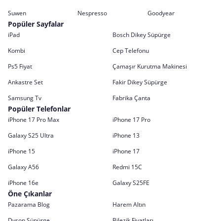
Suwen
Nespresso
Goodyear
Popüler Sayfalar
iPad
Bosch Dikey Süpürge
Kombi
Cep Telefonu
Ps5 Fiyat
Çamaşır Kurutma Makinesi
Ankastre Set
Fakir Dikey Süpürge
Samsung Tv
Fabrika Çanta
Popüler Telefonlar
iPhone 17 Pro Max
iPhone 17 Pro
Galaxy S25 Ultra
iPhone 13
iPhone 15
iPhone 17
Galaxy A56
Redmi 15C
iPhone 16e
Galaxy S25FE
Öne Çıkanlar
Pazarama Blog
Harem Altın
Dyson Süpürge
Bilezik Fiyatları