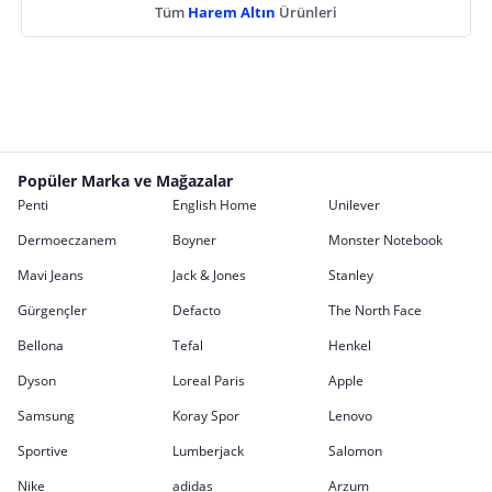
Tüm
Harem Altın
Ürünleri
Popüler Marka ve Mağazalar
Penti
English Home
Unilever
Dermoeczanem
Boyner
Monster Notebook
Mavi Jeans
Jack & Jones
Stanley
Gürgençler
Defacto
The North Face
Bellona
Tefal
Henkel
Dyson
Loreal Paris
Apple
Samsung
Koray Spor
Lenovo
Sportive
Lumberjack
Salomon
Nike
adidas
Arzum