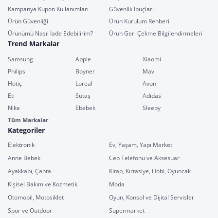
Kampanya Kupon Kullanımları
Güvenlik İpuçları
Ürün Güvenliği
Ürün Kurulum Rehberi
Ürünümü Nasıl İade Edebilirim?
Ürün Geri Çekme Bilgilendirmeleri
Trend Markalar
Samsung
Apple
Xiaomi
Philips
Boyner
Mavi
Hotiç
Loreal
Avon
Eti
Sütaş
Adidas
Nike
Ebebek
Sleepy
Tüm Markalar
Kategoriler
Elektronik
Ev, Yaşam, Yapı Market
Anne Bebek
Cep Telefonu ve Aksesuar
Ayakkabı, Çanta
Kitap, Kırtasiye, Hobi, Oyuncak
Kişisel Bakım ve Kozmetik
Moda
Otomobil, Motosiklet
Oyun, Konsol ve Dijital Servisler
Spor ve Outdoor
Süpermarket