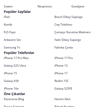
Suwen
Nespresso
Goodyear
Popüler Sayfalar
iPad
Bosch Dikey Süpürge
Kombi
Cep Telefonu
Ps5 Fiyat
Çamaşır Kurutma Makinesi
Ankastre Set
Fakir Dikey Süpürge
Samsung Tv
Fabrika Çanta
Popüler Telefonlar
iPhone 17 Pro Max
iPhone 17 Pro
Galaxy S25 Ultra
iPhone 13
iPhone 15
iPhone 17
Galaxy A56
Redmi 15C
iPhone 16e
Galaxy S25FE
Öne Çıkanlar
Pazarama Blog
Harem Altın
Dyson Süpürge
Bilezik Fiyatları