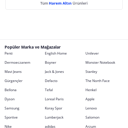
Tüm
Harem Altın
Ürünleri
Popüler Marka ve Mağazalar
Penti
English Home
Unilever
Dermoeczanem
Boyner
Monster Notebook
Mavi Jeans
Jack & Jones
Stanley
Gürgençler
Defacto
The North Face
Bellona
Tefal
Henkel
Dyson
Loreal Paris
Apple
Samsung
Koray Spor
Lenovo
Sportive
Lumberjack
Salomon
Nike
adidas
Arzum