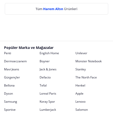
Tüm
Harem Altın
Ürünleri
Popüler Marka ve Mağazalar
Penti
English Home
Unilever
Dermoeczanem
Boyner
Monster Notebook
Mavi Jeans
Jack & Jones
Stanley
Gürgençler
Defacto
The North Face
Bellona
Tefal
Henkel
Dyson
Loreal Paris
Apple
Samsung
Koray Spor
Lenovo
Sportive
Lumberjack
Salomon