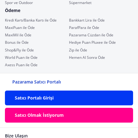
Spor ve Outdoor
Süpermarket
Ödeme
Kredi Kartı/Banka Kartı ile Öde
Bankkart Lira ile Öde
MaxiPuan ile Öde
ParafPara ile Öde
MaxiMil ile Öde
Pazarama Cüzdan ile Öde
Bonus ile Öde
Hediye Puan Pluxee ile Öde
Shop&Fly ile Öde
Zip ile Öde
World Puan ile Öde
Hemen Al Sonra Öde
Axess Puan ile Öde
Pazarama Satıcı Portalı
Satıcı Portalı Girişi
Satıcı Olmak İstiyorum
Bize Ulaşın