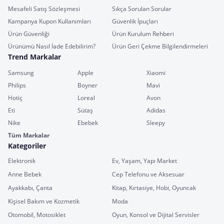
Mesafeli Satış Sözleşmesi
Sıkça Sorulan Sorular
Kampanya Kupon Kullanımları
Güvenlik İpuçları
Ürün Güvenliği
Ürün Kurulum Rehberi
Ürünümü Nasıl İade Edebilirim?
Ürün Geri Çekme Bilgilendirmeleri
Trend Markalar
Samsung
Apple
Xiaomi
Philips
Boyner
Mavi
Hotiç
Loreal
Avon
Eti
Sütaş
Adidas
Nike
Ebebek
Sleepy
Tüm Markalar
Kategoriler
Elektronik
Ev, Yaşam, Yapı Market
Anne Bebek
Cep Telefonu ve Aksesuar
Ayakkabı, Çanta
Kitap, Kırtasiye, Hobi, Oyuncak
Kişisel Bakım ve Kozmetik
Moda
Otomobil, Motosiklet
Oyun, Konsol ve Dijital Servisler