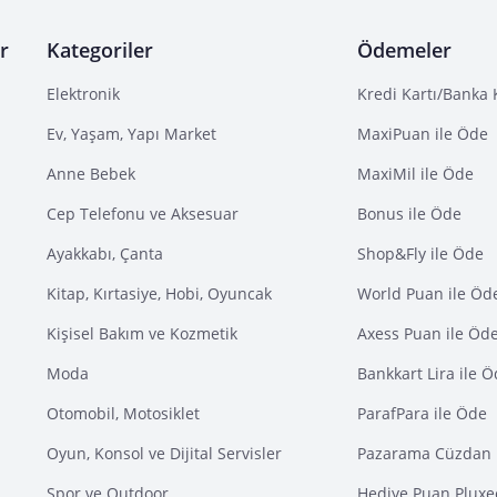
r
Kategoriler
Ödemeler
Elektronik
Kredi Kartı/Banka 
Ev, Yaşam, Yapı Market
MaxiPuan ile Öde
Anne Bebek
MaxiMil ile Öde
Cep Telefonu ve Aksesuar
Bonus ile Öde
Ayakkabı, Çanta
Shop&Fly ile Öde
Kitap, Kırtasiye, Hobi, Oyuncak
World Puan ile Öd
Kişisel Bakım ve Kozmetik
Axess Puan ile Öd
Moda
Bankkart Lira ile 
Otomobil, Motosiklet
ParafPara ile Öde
Oyun, Konsol ve Dijital Servisler
Pazarama Cüzdan 
Spor ve Outdoor
Hediye Puan Pluxe