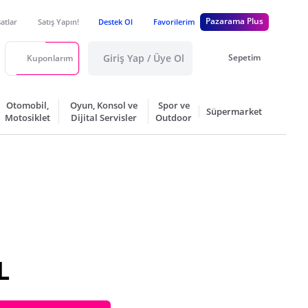
Pazarama Plus
satlar
Satış Yapın!
Destek Ol
Favorilerim
Giriş Yap / Üye Ol
Sepetim
Kuponlarım
Otomobil,
Oyun, Konsol ve
Spor ve
Süpermarket
Motosiklet
Dijital Servisler
Outdoor
L