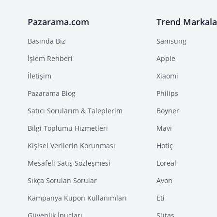
Pazarama.com
Trend Markala
Basında Biz
Samsung
İşlem Rehberi
Apple
İletişim
Xiaomi
Pazarama Blog
Philips
Satıcı Sorularım & Taleplerim
Boyner
Bilgi Toplumu Hizmetleri
Mavi
Kişisel Verilerin Korunması
Hotiç
Mesafeli Satış Sözleşmesi
Loreal
Sıkça Sorulan Sorular
Avon
Kampanya Kupon Kullanımları
Eti
Güvenlik İpuçları
Sütaş