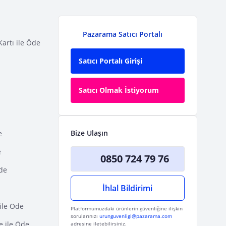
Pazarama Satıcı Portalı
Kartı ile Öde
Satıcı Portalı Girişi
Satıcı Olmak İstiyorum
Bize Ulaşın
e
e
0850 724 79 76
Öde
İhlal Bildirimi
ile Öde
Platformumuzdaki ürünlerin güvenliğine ilişkin
sorularınızı
urunguvenligi@pazarama.com
e ile Öde
adresine iletebilirsiniz.