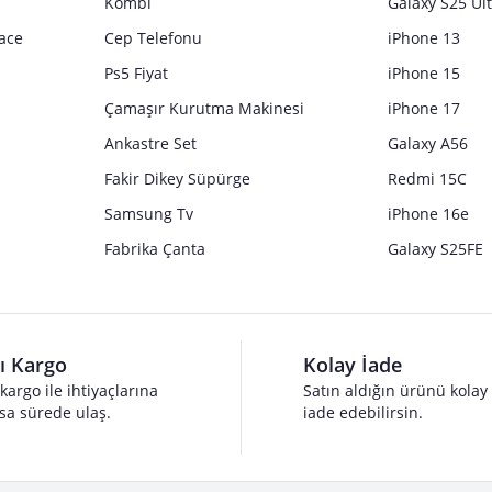
Kombi
Galaxy S25 Ul
ace
Cep Telefonu
iPhone 13
Ps5 Fiyat
iPhone 15
Çamaşır Kurutma Makinesi
iPhone 17
Ankastre Set
Galaxy A56
Fakir Dikey Süpürge
Redmi 15C
Samsung Tv
iPhone 16e
Fabrika Çanta
Galaxy S25FE
lı Kargo
Kolay İade
 kargo ile ihtiyaçlarına
Satın aldığın ürünü kolay
sa sürede ulaş.
iade edebilirsin.