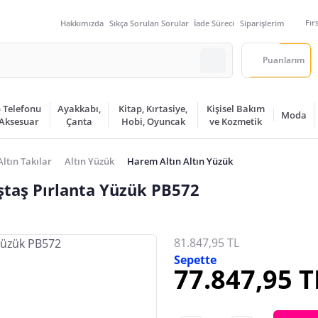
Fır
Hakkımızda
Sıkça Sorulan Sorular
İade Süreci
Siparişlerim
Puanlarım
 Telefonu
Ayakkabı,
Kitap, Kırtasiye,
Kişisel Bakım
Moda
 Aksesuar
Çanta
Hobi, Oyuncak
ve Kozmetik
Altın Takılar
Altın Yüzük
Harem Altın Altın Yüzük
ştaş Pırlanta Yüzük PB572
81.847,95 TL
Sepette
77.847,95 T