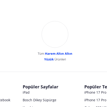
Tüm
Harem Altın Altın
YENİBOSNA MERKEZ MAH LADİN SOK KUY
Yüzük
Ürünleri
dır. Pazarama, bu içeriklerden dolayı herhangi bir sorumluluk kabul etmemektedir.
Popüler Sayfalar
Popüler Te
iPad
iPhone 17 Pr
tebook
Bosch Dikey Süpürge
iPhone 17 Pro