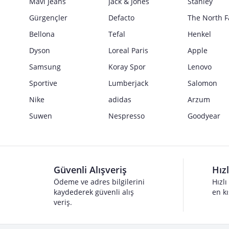
Mavi Jeans
Jack & Jones
Stanley
Gürgençler
Defacto
The North F
Bellona
Tefal
Henkel
Dyson
Loreal Paris
Apple
Samsung
Koray Spor
Lenovo
Sportive
Lumberjack
Salomon
Nike
adidas
Arzum
Suwen
Nespresso
Goodyear
Güvenli Alışveriş
Hız
Ödeme ve adres bilgilerini
Hızlı
kaydederek güvenli alış
en kı
veriş.