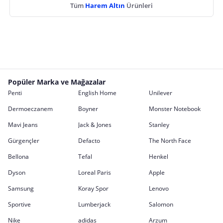
Tüm
Harem Altın
Ürünleri
Popüler Marka ve Mağazalar
Penti
English Home
Unilever
Dermoeczanem
Boyner
Monster Notebook
Mavi Jeans
Jack & Jones
Stanley
Gürgençler
Defacto
The North Face
Bellona
Tefal
Henkel
Dyson
Loreal Paris
Apple
Samsung
Koray Spor
Lenovo
Sportive
Lumberjack
Salomon
Nike
adidas
Arzum