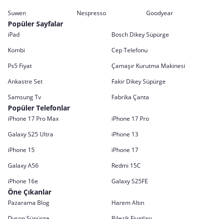
Suwen
Nespresso
Goodyear
Popüler Sayfalar
iPad
Bosch Dikey Süpürge
Kombi
Cep Telefonu
Ps5 Fiyat
Çamaşır Kurutma Makinesi
Ankastre Set
Fakir Dikey Süpürge
Samsung Tv
Fabrika Çanta
Popüler Telefonlar
iPhone 17 Pro Max
iPhone 17 Pro
Galaxy S25 Ultra
iPhone 13
iPhone 15
iPhone 17
Galaxy A56
Redmi 15C
iPhone 16e
Galaxy S25FE
Öne Çıkanlar
Pazarama Blog
Harem Altın
Dyson Süpürge
Bilezik Fiyatları