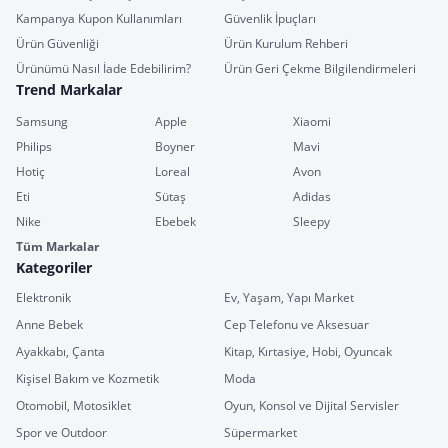
Kampanya Kupon Kullanımları
Güvenlik İpuçları
Ürün Güvenliği
Ürün Kurulum Rehberi
Ürünümü Nasıl İade Edebilirim?
Ürün Geri Çekme Bilgilendirmeleri
Trend Markalar
Samsung
Apple
Xiaomi
Philips
Boyner
Mavi
Hotiç
Loreal
Avon
Eti
Sütaş
Adidas
Nike
Ebebek
Sleepy
Tüm Markalar
Kategoriler
Elektronik
Ev, Yaşam, Yapı Market
Anne Bebek
Cep Telefonu ve Aksesuar
Ayakkabı, Çanta
Kitap, Kırtasiye, Hobi, Oyuncak
Kişisel Bakım ve Kozmetik
Moda
Otomobil, Motosiklet
Oyun, Konsol ve Dijital Servisler
Spor ve Outdoor
Süpermarket