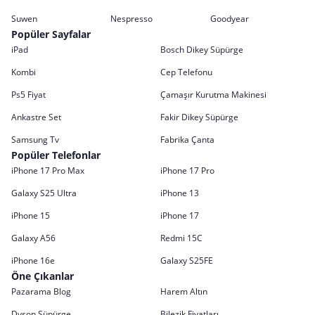
Suwen
Nespresso
Goodyear
Popüler Sayfalar
iPad
Bosch Dikey Süpürge
Kombi
Cep Telefonu
Ps5 Fiyat
Çamaşır Kurutma Makinesi
Ankastre Set
Fakir Dikey Süpürge
Samsung Tv
Fabrika Çanta
Popüler Telefonlar
iPhone 17 Pro Max
iPhone 17 Pro
Galaxy S25 Ultra
iPhone 13
iPhone 15
iPhone 17
Galaxy A56
Redmi 15C
iPhone 16e
Galaxy S25FE
Öne Çıkanlar
Pazarama Blog
Harem Altın
Dyson Süpürge
Bilezik Fiyatları