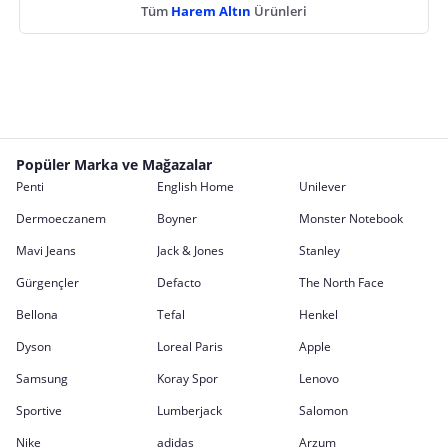
Tüm
Harem Altın
Ürünleri
Popüler Marka ve Mağazalar
Penti
English Home
Unilever
Dermoeczanem
Boyner
Monster Notebook
Mavi Jeans
Jack & Jones
Stanley
Gürgençler
Defacto
The North Face
Bellona
Tefal
Henkel
Dyson
Loreal Paris
Apple
Samsung
Koray Spor
Lenovo
Sportive
Lumberjack
Salomon
Nike
adidas
Arzum