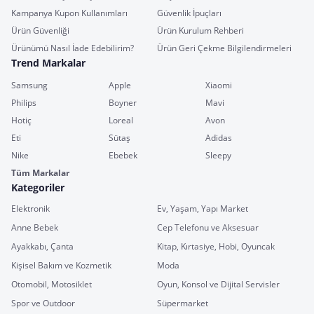
Kampanya Kupon Kullanımları
Güvenlik İpuçları
Ürün Güvenliği
Ürün Kurulum Rehberi
Ürünümü Nasıl İade Edebilirim?
Ürün Geri Çekme Bilgilendirmeleri
Trend Markalar
Samsung
Apple
Xiaomi
Philips
Boyner
Mavi
Hotiç
Loreal
Avon
Eti
Sütaş
Adidas
Nike
Ebebek
Sleepy
Tüm Markalar
Kategoriler
Elektronik
Ev, Yaşam, Yapı Market
Anne Bebek
Cep Telefonu ve Aksesuar
Ayakkabı, Çanta
Kitap, Kırtasiye, Hobi, Oyuncak
Kişisel Bakım ve Kozmetik
Moda
Otomobil, Motosiklet
Oyun, Konsol ve Dijital Servisler
Spor ve Outdoor
Süpermarket