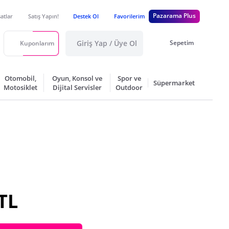
Pazarama Plus
satlar
Satış Yapın!
Destek Ol
Favorilerim
Giriş Yap / Üye Ol
Sepetim
Kuponlarım
Otomobil,
Oyun, Konsol ve
Spor ve
Süpermarket
Motosiklet
Dijital Servisler
Outdoor
TL