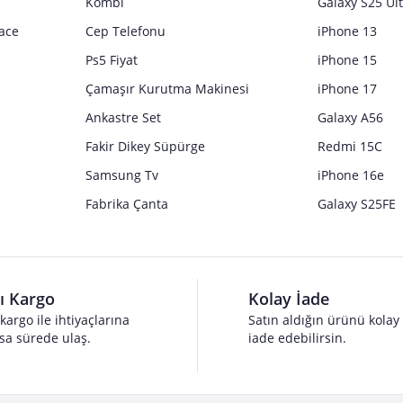
Kombi
Galaxy S25 Ul
ace
Cep Telefonu
iPhone 13
Ps5 Fiyat
iPhone 15
Çamaşır Kurutma Makinesi
iPhone 17
Ankastre Set
Galaxy A56
Fakir Dikey Süpürge
Redmi 15C
Samsung Tv
iPhone 16e
Fabrika Çanta
Galaxy S25FE
lı Kargo
Kolay İade
 kargo ile ihtiyaçlarına
Satın aldığın ürünü kolay
sa sürede ulaş.
iade edebilirsin.