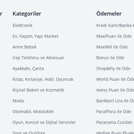
r
Kategoriler
Ödemeler
Elektronik
Kredi Kartı/Banka 
Ev, Yaşam, Yapı Market
MaxiPuan ile Öde
Anne Bebek
MaxiMil ile Öde
Cep Telefonu ve Aksesuar
Bonus ile Öde
Ayakkabı, Çanta
Shop&Fly ile Öde
Kitap, Kırtasiye, Hobi, Oyuncak
World Puan ile Öd
Kişisel Bakım ve Kozmetik
Axess Puan ile Öd
Moda
Bankkart Lira ile 
Otomobil, Motosiklet
ParafPara ile Öde
Oyun, Konsol ve Dijital Servisler
Pazarama Cüzdan 
Spor ve Outdoor
Hediye Puan Pluxe