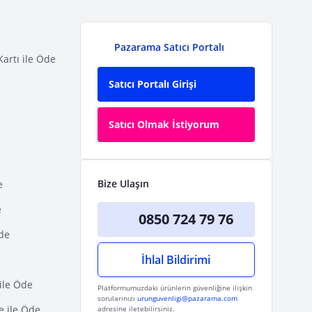
Pazarama Satıcı Portalı
Kartı ile Öde
Satıcı Portalı Girişi
Satıcı Olmak İstiyorum
Bize Ulaşın
e
e
0850 724 79 76
Öde
İhlal Bildirimi
ile Öde
Platformumuzdaki ürünlerin güvenliğine ilişkin
sorularınızı
urunguvenligi@pazarama.com
e ile Öde
adresine iletebilirsiniz.