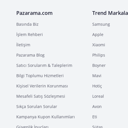
Pazarama.com
Trend Markala
Basında Biz
Samsung
İşlem Rehberi
Apple
İletişim
Xiaomi
Pazarama Blog
Philips
Satıcı Sorularım & Taleplerim
Boyner
Bilgi Toplumu Hizmetleri
Mavi
Kişisel Verilerin Korunması
Hotiç
Mesafeli Satış Sözleşmesi
Loreal
Sıkça Sorulan Sorular
Avon
Kampanya Kupon Kullanımları
Eti
Güvenlik İpuçları
Sütaş