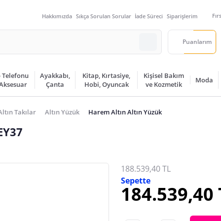
Fır
Hakkımızda
Sıkça Sorulan Sorular
İade Süreci
Siparişlerim
Puanlarım
 Telefonu
Ayakkabı,
Kitap, Kırtasiye,
Kişisel Bakım
Moda
 Aksesuar
Çanta
Hobi, Oyuncak
ve Kozmetik
Altın Takılar
Altın Yüzük
Harem Altın Altın Yüzük
EY37
188.539,40 TL
Sepette
184.539,40 