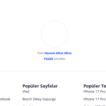
Tüm
Harem Altın Altın
YENİBOSNA MERKEZ MAH LADİN SOK KUY
Yüzük
Ürünleri
dır. Pazarama, bu içeriklerden dolayı herhangi bir sorumluluk kabul etmemektedir.
Popüler Sayfalar
Popüler Te
iPad
iPhone 17 Pr
tebook
Bosch Dikey Süpürge
iPhone 17 Pro