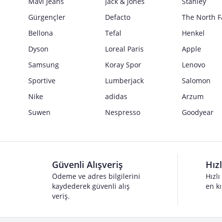
Mavi Jeans
Jack & Jones
Stanley
Gürgençler
Defacto
The North F
Bellona
Tefal
Henkel
Dyson
Loreal Paris
Apple
Samsung
Koray Spor
Lenovo
Sportive
Lumberjack
Salomon
Nike
adidas
Arzum
Suwen
Nespresso
Goodyear
Güvenli Alışveriş
Hız
Ödeme ve adres bilgilerini
Hızlı
kaydederek güvenli alış
en kı
veriş.