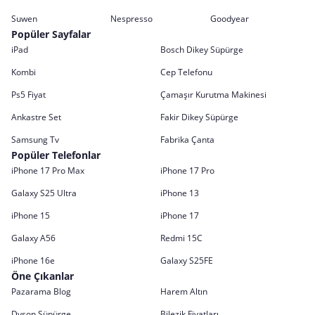
Suwen
Nespresso
Goodyear
Popüler Sayfalar
iPad
Bosch Dikey Süpürge
Kombi
Cep Telefonu
Ps5 Fiyat
Çamaşır Kurutma Makinesi
Ankastre Set
Fakir Dikey Süpürge
Samsung Tv
Fabrika Çanta
Popüler Telefonlar
iPhone 17 Pro Max
iPhone 17 Pro
Galaxy S25 Ultra
iPhone 13
iPhone 15
iPhone 17
Galaxy A56
Redmi 15C
iPhone 16e
Galaxy S25FE
Öne Çıkanlar
Pazarama Blog
Harem Altın
Dyson Süpürge
Bilezik Fiyatları