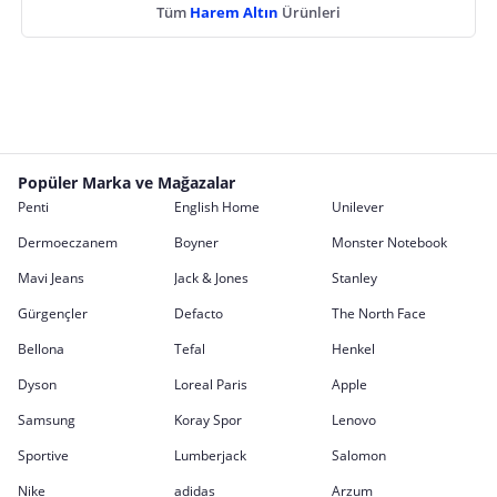
Tüm
Harem Altın
Ürünleri
Popüler Marka ve Mağazalar
Penti
English Home
Unilever
Dermoeczanem
Boyner
Monster Notebook
Mavi Jeans
Jack & Jones
Stanley
Gürgençler
Defacto
The North Face
Bellona
Tefal
Henkel
Dyson
Loreal Paris
Apple
Samsung
Koray Spor
Lenovo
Sportive
Lumberjack
Salomon
Nike
adidas
Arzum