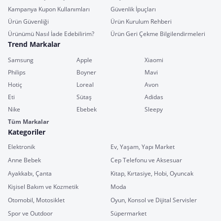
Kampanya Kupon Kullanımları
Güvenlik İpuçları
Ürün Güvenliği
Ürün Kurulum Rehberi
Ürünümü Nasıl İade Edebilirim?
Ürün Geri Çekme Bilgilendirmeleri
Trend Markalar
Samsung
Apple
Xiaomi
Philips
Boyner
Mavi
Hotiç
Loreal
Avon
Eti
Sütaş
Adidas
Nike
Ebebek
Sleepy
Tüm Markalar
Kategoriler
Elektronik
Ev, Yaşam, Yapı Market
Anne Bebek
Cep Telefonu ve Aksesuar
Ayakkabı, Çanta
Kitap, Kırtasiye, Hobi, Oyuncak
Kişisel Bakım ve Kozmetik
Moda
Otomobil, Motosiklet
Oyun, Konsol ve Dijital Servisler
Spor ve Outdoor
Süpermarket