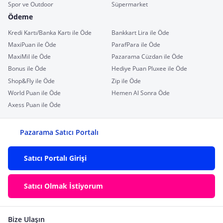
Spor ve Outdoor
Süpermarket
Ödeme
Kredi Kartı/Banka Kartı ile Öde
Bankkart Lira ile Öde
MaxiPuan ile Öde
ParafPara ile Öde
MaxiMil ile Öde
Pazarama Cüzdan ile Öde
Bonus ile Öde
Hediye Puan Pluxee ile Öde
Shop&Fly ile Öde
Zip ile Öde
World Puan ile Öde
Hemen Al Sonra Öde
Axess Puan ile Öde
Pazarama Satıcı Portalı
Satıcı Portalı Girişi
Satıcı Olmak İstiyorum
Bize Ulaşın