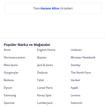
Tüm
Harem Altın
Ürünleri
Popüler Marka ve Mağazalar
Penti
English Home
Unilever
Dermoeczanem
Boyner
Monster Notebook
Mavi Jeans
Jack & Jones
Stanley
Gürgençler
Defacto
The North Face
Bellona
Tefal
Henkel
Dyson
Loreal Paris
Apple
Samsung
Koray Spor
Lenovo
Sportive
Lumberjack
Salomon