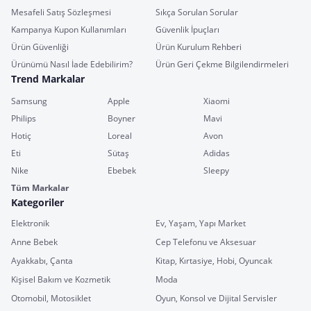
Mesafeli Satış Sözleşmesi
Sıkça Sorulan Sorular
Kampanya Kupon Kullanımları
Güvenlik İpuçları
Ürün Güvenliği
Ürün Kurulum Rehberi
Ürünümü Nasıl İade Edebilirim?
Ürün Geri Çekme Bilgilendirmeleri
Trend Markalar
Samsung
Apple
Xiaomi
Philips
Boyner
Mavi
Hotiç
Loreal
Avon
Eti
Sütaş
Adidas
Nike
Ebebek
Sleepy
Tüm Markalar
Kategoriler
Elektronik
Ev, Yaşam, Yapı Market
Anne Bebek
Cep Telefonu ve Aksesuar
Ayakkabı, Çanta
Kitap, Kırtasiye, Hobi, Oyuncak
Kişisel Bakım ve Kozmetik
Moda
Otomobil, Motosiklet
Oyun, Konsol ve Dijital Servisler