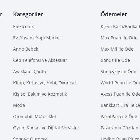
r
Kategoriler
Ödemeler
Elektronik
Kredi Kartı/Banka 
Ev, Yaşam, Yapı Market
MaxiPuan ile Öde
Anne Bebek
MaxiMil ile Öde
Cep Telefonu ve Aksesuar
Bonus ile Öde
Ayakkabı, Çanta
Shop&Fly ile Öde
Kitap, Kırtasiye, Hobi, Oyuncak
World Puan ile Öd
Kişisel Bakım ve Kozmetik
Axess Puan ile Öd
Moda
Bankkart Lira ile 
Otomobil, Motosiklet
ParafPara ile Öde
Oyun, Konsol ve Dijital Servisler
Pazarama Cüzdan 
Spor ve Outdoor
Hediye Puan Pluxe