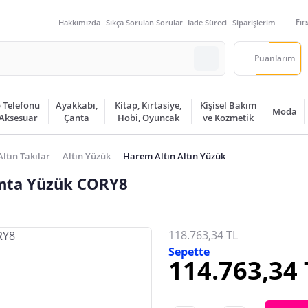
Fır
Hakkımızda
Sıkça Sorulan Sorular
İade Süreci
Siparişlerim
Puanlarım
 Telefonu
Ayakkabı,
Kitap, Kırtasiye,
Kişisel Bakım
Moda
 Aksesuar
Çanta
Hobi, Oyuncak
ve Kozmetik
Altın Takılar
Altın Yüzük
Harem Altın Altın Yüzük
lanta Yüzük CORY8
118.763,34 TL
Sepette
114.763,34 