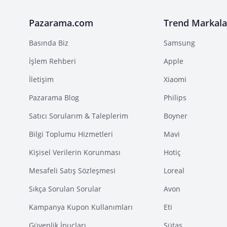
Pazarama.com
Trend Markala
Basında Biz
Samsung
İşlem Rehberi
Apple
İletişim
Xiaomi
Pazarama Blog
Philips
Satıcı Sorularım & Taleplerim
Boyner
Bilgi Toplumu Hizmetleri
Mavi
Kişisel Verilerin Korunması
Hotiç
Mesafeli Satış Sözleşmesi
Loreal
Sıkça Sorulan Sorular
Avon
Kampanya Kupon Kullanımları
Eti
Güvenlik İpuçları
Sütaş