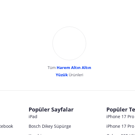
Tüm
Harem Altın Altın
YENİBOSNA MERKEZ MAH LADİN SOK KUY
Yüzük
Ürünleri
dır. Pazarama, bu içeriklerden dolayı herhangi bir sorumluluk kabul etmemektedir.
Popüler Sayfalar
Popüler Te
iPad
iPhone 17 Pr
tebook
Bosch Dikey Süpürge
iPhone 17 Pro