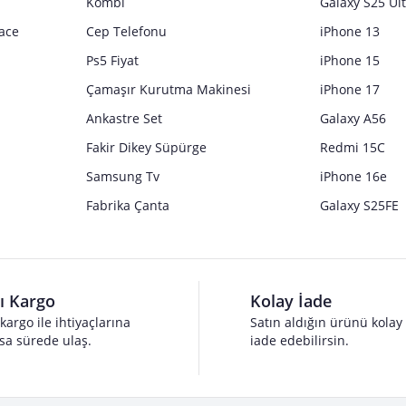
Kombi
Galaxy S25 Ul
ace
Cep Telefonu
iPhone 13
Ps5 Fiyat
iPhone 15
Çamaşır Kurutma Makinesi
iPhone 17
Ankastre Set
Galaxy A56
Fakir Dikey Süpürge
Redmi 15C
Samsung Tv
iPhone 16e
Fabrika Çanta
Galaxy S25FE
lı Kargo
Kolay İade
 kargo ile ihtiyaçlarına
Satın aldığın ürünü kolay
sa sürede ulaş.
iade edebilirsin.