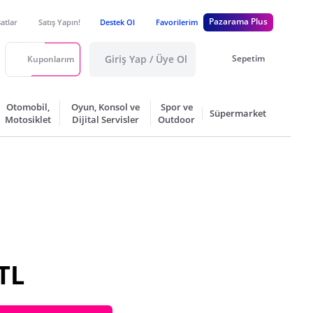
Pazarama Plus
satlar
Satış Yapın!
Destek Ol
Favorilerim
Giriş Yap / Üye Ol
Sepetim
Kuponlarım
Otomobil,
Oyun, Konsol ve
Spor ve
Süpermarket
Motosiklet
Dijital Servisler
Outdoor
TL