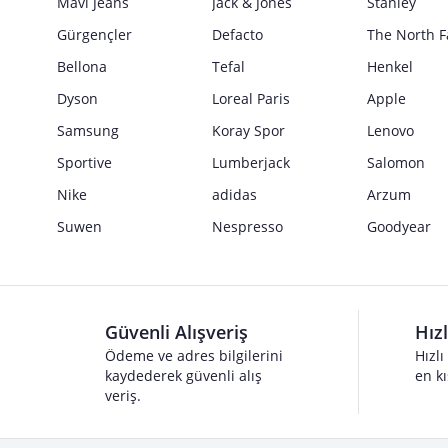
Mavi Jeans
Jack & Jones
Stanley
Gürgençler
Defacto
The North F
Bellona
Tefal
Henkel
Dyson
Loreal Paris
Apple
Samsung
Koray Spor
Lenovo
Sportive
Lumberjack
Salomon
Nike
adidas
Arzum
Suwen
Nespresso
Goodyear
Güvenli Alışveriş
Hız
Ödeme ve adres bilgilerini
Hızlı
kaydederek güvenli alış
en kı
veriş.