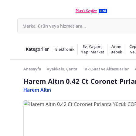
Plus'ı Keşfet
YENİ
Ev, Yaşam,
Anne
Cep
Kategoriler
Elektronik
Yapı Market
Bebek
ve
Anasayfa
Ayakkabı, Çanta
Takı,Saat ve Aksesuarlar
Harem Altın 0.42 Ct Coronet Pır
Harem Altın