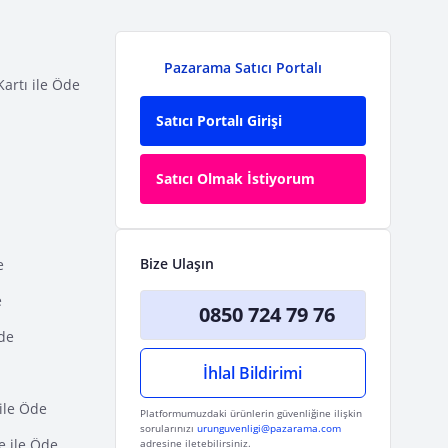
Pazarama Satıcı Portalı
Kartı ile Öde
Satıcı Portalı Girişi
Satıcı Olmak İstiyorum
Bize Ulaşın
e
e
0850 724 79 76
Öde
İhlal Bildirimi
ile Öde
Platformumuzdaki ürünlerin güvenliğine ilişkin
sorularınızı
urunguvenligi@pazarama.com
e ile Öde
adresine iletebilirsiniz.