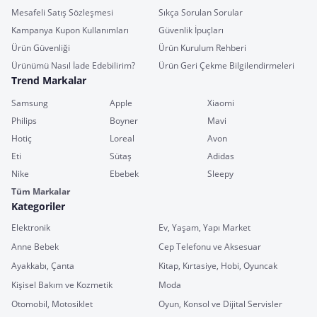
Mesafeli Satış Sözleşmesi
Sıkça Sorulan Sorular
Kampanya Kupon Kullanımları
Güvenlik İpuçları
Ürün Güvenliği
Ürün Kurulum Rehberi
Ürünümü Nasıl İade Edebilirim?
Ürün Geri Çekme Bilgilendirmeleri
Trend Markalar
Samsung
Apple
Xiaomi
Philips
Boyner
Mavi
Hotiç
Loreal
Avon
Eti
Sütaş
Adidas
Nike
Ebebek
Sleepy
Tüm Markalar
Kategoriler
Elektronik
Ev, Yaşam, Yapı Market
Anne Bebek
Cep Telefonu ve Aksesuar
Ayakkabı, Çanta
Kitap, Kırtasiye, Hobi, Oyuncak
Kişisel Bakım ve Kozmetik
Moda
Otomobil, Motosiklet
Oyun, Konsol ve Dijital Servisler