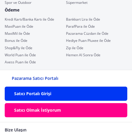
Spor ve Outdoor
Süpermarket
Ödeme
Kredi Kartı/Banka Kartı ile Öde
Bankkart Lira ile Öde
MaxiPuan ile Öde
ParafPara ile Öde
MaxiMil ile Öde
Pazarama Cüzdan ile Öde
Bonus ile Öde
Hediye Puan Pluxee ile Öde
Shop&Fly ile Öde
Zip ile Öde
World Puan ile Öde
Hemen Al Sonra Öde
Axess Puan ile Öde
Pazarama Satıcı Portalı
Satıcı Portalı Girişi
Satıcı Olmak İstiyorum
Bize Ulaşın