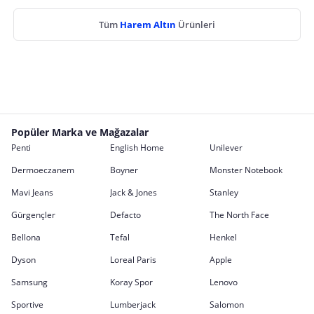
Tüm
Harem Altın
Ürünleri
Popüler Marka ve Mağazalar
Penti
English Home
Unilever
Dermoeczanem
Boyner
Monster Notebook
Mavi Jeans
Jack & Jones
Stanley
Gürgençler
Defacto
The North Face
Bellona
Tefal
Henkel
Dyson
Loreal Paris
Apple
Samsung
Koray Spor
Lenovo
Sportive
Lumberjack
Salomon