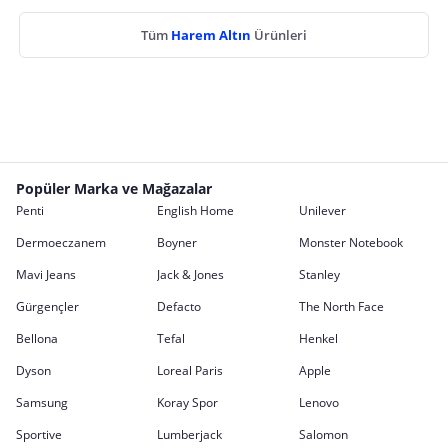
Tüm
Harem Altın
Ürünleri
Popüler Marka ve Mağazalar
Penti
English Home
Unilever
Dermoeczanem
Boyner
Monster Notebook
Mavi Jeans
Jack & Jones
Stanley
Gürgençler
Defacto
The North Face
Bellona
Tefal
Henkel
Dyson
Loreal Paris
Apple
Samsung
Koray Spor
Lenovo
Sportive
Lumberjack
Salomon