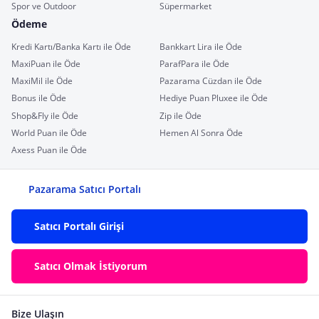
Spor ve Outdoor
Süpermarket
Ödeme
Kredi Kartı/Banka Kartı ile Öde
Bankkart Lira ile Öde
MaxiPuan ile Öde
ParafPara ile Öde
MaxiMil ile Öde
Pazarama Cüzdan ile Öde
Bonus ile Öde
Hediye Puan Pluxee ile Öde
Shop&Fly ile Öde
Zip ile Öde
World Puan ile Öde
Hemen Al Sonra Öde
Axess Puan ile Öde
Pazarama Satıcı Portalı
Satıcı Portalı Girişi
Satıcı Olmak İstiyorum
Bize Ulaşın