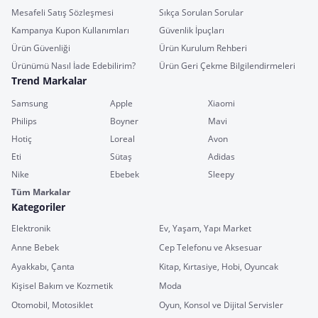
Mesafeli Satış Sözleşmesi
Sıkça Sorulan Sorular
Kampanya Kupon Kullanımları
Güvenlik İpuçları
Ürün Güvenliği
Ürün Kurulum Rehberi
Ürünümü Nasıl İade Edebilirim?
Ürün Geri Çekme Bilgilendirmeleri
Trend Markalar
Samsung
Apple
Xiaomi
Philips
Boyner
Mavi
Hotiç
Loreal
Avon
Eti
Sütaş
Adidas
Nike
Ebebek
Sleepy
Tüm Markalar
Kategoriler
Elektronik
Ev, Yaşam, Yapı Market
Anne Bebek
Cep Telefonu ve Aksesuar
Ayakkabı, Çanta
Kitap, Kırtasiye, Hobi, Oyuncak
Kişisel Bakım ve Kozmetik
Moda
Otomobil, Motosiklet
Oyun, Konsol ve Dijital Servisler