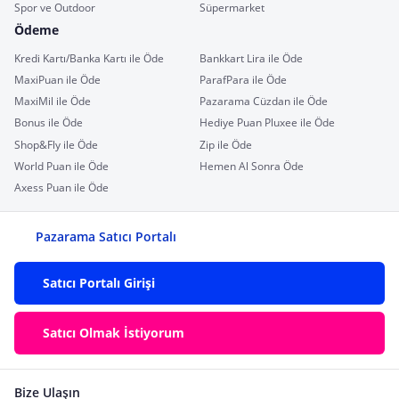
Spor ve Outdoor
Süpermarket
Ödeme
Kredi Kartı/Banka Kartı ile Öde
Bankkart Lira ile Öde
MaxiPuan ile Öde
ParafPara ile Öde
MaxiMil ile Öde
Pazarama Cüzdan ile Öde
Bonus ile Öde
Hediye Puan Pluxee ile Öde
Shop&Fly ile Öde
Zip ile Öde
World Puan ile Öde
Hemen Al Sonra Öde
Axess Puan ile Öde
Pazarama Satıcı Portalı
Satıcı Portalı Girişi
Satıcı Olmak İstiyorum
Bize Ulaşın