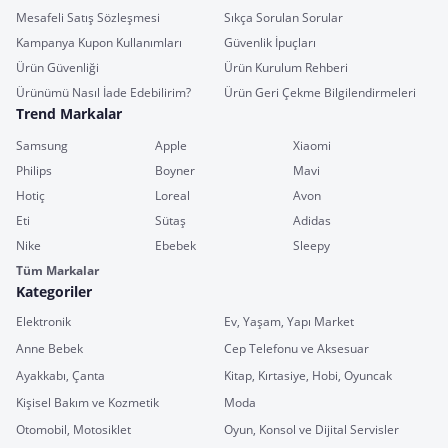
Mesafeli Satış Sözleşmesi
Sıkça Sorulan Sorular
Kampanya Kupon Kullanımları
Güvenlik İpuçları
Ürün Güvenliği
Ürün Kurulum Rehberi
Ürünümü Nasıl İade Edebilirim?
Ürün Geri Çekme Bilgilendirmeleri
Trend Markalar
Samsung
Apple
Xiaomi
Philips
Boyner
Mavi
Hotiç
Loreal
Avon
Eti
Sütaş
Adidas
Nike
Ebebek
Sleepy
Tüm Markalar
Kategoriler
Elektronik
Ev, Yaşam, Yapı Market
Anne Bebek
Cep Telefonu ve Aksesuar
Ayakkabı, Çanta
Kitap, Kırtasiye, Hobi, Oyuncak
Kişisel Bakım ve Kozmetik
Moda
Otomobil, Motosiklet
Oyun, Konsol ve Dijital Servisler