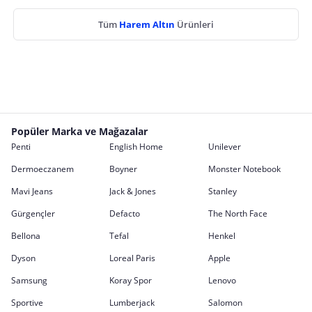
Tüm
Harem Altın
Ürünleri
Popüler Marka ve Mağazalar
Penti
English Home
Unilever
Dermoeczanem
Boyner
Monster Notebook
Mavi Jeans
Jack & Jones
Stanley
Gürgençler
Defacto
The North Face
Bellona
Tefal
Henkel
Dyson
Loreal Paris
Apple
Samsung
Koray Spor
Lenovo
Sportive
Lumberjack
Salomon