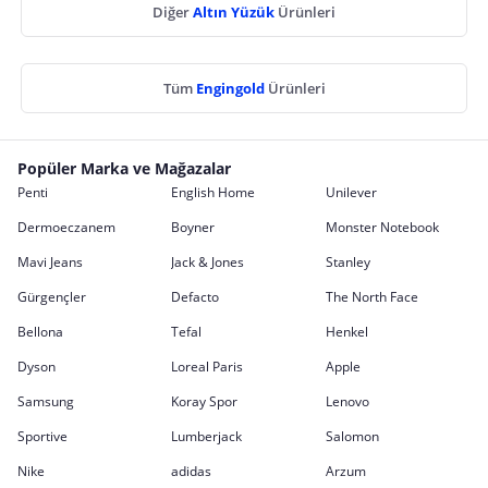
Diğer
Altın Yüzük
Ürünleri
Tüm
Engingold
Ürünleri
Popüler Marka ve Mağazalar
Penti
English Home
Unilever
Dermoeczanem
Boyner
Monster Notebook
Mavi Jeans
Jack & Jones
Stanley
Gürgençler
Defacto
The North Face
Bellona
Tefal
Henkel
Dyson
Loreal Paris
Apple
Samsung
Koray Spor
Lenovo
Sportive
Lumberjack
Salomon
Nike
adidas
Arzum