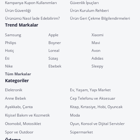
Kampanya Kupon Kullanımları
Güvenlik İpuçları
Ürün Güvenliği
Ürün Kurulum Rehberi
Ürünümü Nasıl İade Edebilirim?
Ürün Geri Çekme Bilgilendirmeleri
Trend Markalar
Samsung
Apple
Xiaomi
Philips
Boyner
Mavi
Hotiç
Loreal
Avon
Eti
Sütaş
Adidas
Nike
Ebebek
Sleepy
Tüm Markalar
Kategoriler
Elektronik
Ev, Yaşam, Yapı Market
Anne Bebek
Cep Telefonu ve Aksesuar
Ayakkabı, Çanta
Kitap, Kırtasiye, Hobi, Oyuncak
Kişisel Bakım ve Kozmetik
Moda
Otomobil, Motosiklet
Oyun, Konsol ve Dijital Servisler
Spor ve Outdoor
Süpermarket
Ödeme