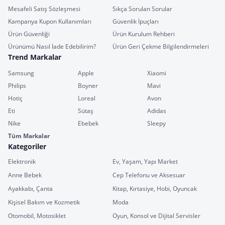
Mesafeli Satış Sözleşmesi
Sıkça Sorulan Sorular
Kampanya Kupon Kullanımları
Güvenlik İpuçları
Ürün Güvenliği
Ürün Kurulum Rehberi
Ürünümü Nasıl İade Edebilirim?
Ürün Geri Çekme Bilgilendirmeleri
Trend Markalar
Samsung
Apple
Xiaomi
Philips
Boyner
Mavi
Hotiç
Loreal
Avon
Eti
Sütaş
Adidas
Nike
Ebebek
Sleepy
Tüm Markalar
Kategoriler
Elektronik
Ev, Yaşam, Yapı Market
Anne Bebek
Cep Telefonu ve Aksesuar
Ayakkabı, Çanta
Kitap, Kırtasiye, Hobi, Oyuncak
Kişisel Bakım ve Kozmetik
Moda
Otomobil, Motosiklet
Oyun, Konsol ve Dijital Servisler