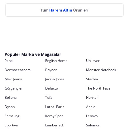
Tüm
Harem Altın
Ürünleri
Popüler Marka ve Mağazalar
Penti
English Home
Unilever
Dermoeczanem
Boyner
Monster Notebook
Mavi Jeans
Jack & Jones
Stanley
Gürgençler
Defacto
The North Face
Bellona
Tefal
Henkel
Dyson
Loreal Paris
Apple
Samsung
Koray Spor
Lenovo
Sportive
Lumberjack
Salomon