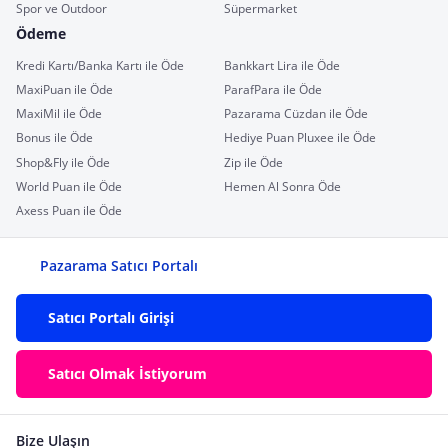
Spor ve Outdoor
Süpermarket
Ödeme
Kredi Kartı/Banka Kartı ile Öde
Bankkart Lira ile Öde
MaxiPuan ile Öde
ParafPara ile Öde
MaxiMil ile Öde
Pazarama Cüzdan ile Öde
Bonus ile Öde
Hediye Puan Pluxee ile Öde
Shop&Fly ile Öde
Zip ile Öde
World Puan ile Öde
Hemen Al Sonra Öde
Axess Puan ile Öde
Pazarama Satıcı Portalı
Satıcı Portalı Girişi
Satıcı Olmak İstiyorum
Bize Ulaşın