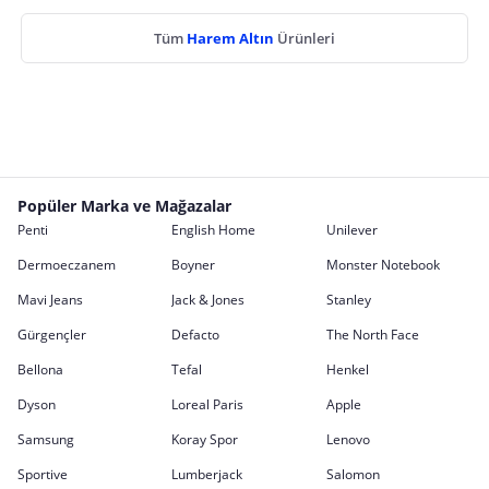
Tüm
Harem Altın
Ürünleri
Popüler Marka ve Mağazalar
Penti
English Home
Unilever
Dermoeczanem
Boyner
Monster Notebook
Mavi Jeans
Jack & Jones
Stanley
Gürgençler
Defacto
The North Face
Bellona
Tefal
Henkel
Dyson
Loreal Paris
Apple
Samsung
Koray Spor
Lenovo
Sportive
Lumberjack
Salomon