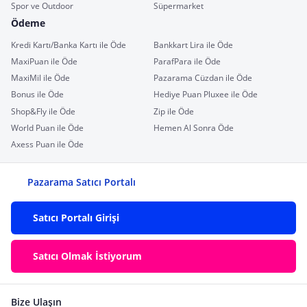
Spor ve Outdoor
Süpermarket
Ödeme
Kredi Kartı/Banka Kartı ile Öde
Bankkart Lira ile Öde
MaxiPuan ile Öde
ParafPara ile Öde
MaxiMil ile Öde
Pazarama Cüzdan ile Öde
Bonus ile Öde
Hediye Puan Pluxee ile Öde
Shop&Fly ile Öde
Zip ile Öde
World Puan ile Öde
Hemen Al Sonra Öde
Axess Puan ile Öde
Pazarama Satıcı Portalı
Satıcı Portalı Girişi
Satıcı Olmak İstiyorum
Bize Ulaşın