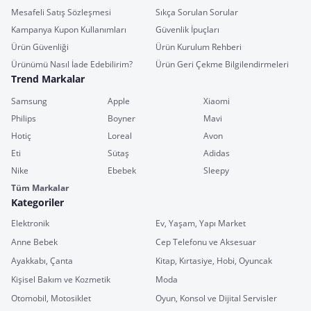
Mesafeli Satış Sözleşmesi
Sıkça Sorulan Sorular
Kampanya Kupon Kullanımları
Güvenlik İpuçları
Ürün Güvenliği
Ürün Kurulum Rehberi
Ürünümü Nasıl İade Edebilirim?
Ürün Geri Çekme Bilgilendirmeleri
Trend Markalar
Samsung
Apple
Xiaomi
Philips
Boyner
Mavi
Hotiç
Loreal
Avon
Eti
Sütaş
Adidas
Nike
Ebebek
Sleepy
Tüm Markalar
Kategoriler
Elektronik
Ev, Yaşam, Yapı Market
Anne Bebek
Cep Telefonu ve Aksesuar
Ayakkabı, Çanta
Kitap, Kırtasiye, Hobi, Oyuncak
Kişisel Bakım ve Kozmetik
Moda
Otomobil, Motosiklet
Oyun, Konsol ve Dijital Servisler