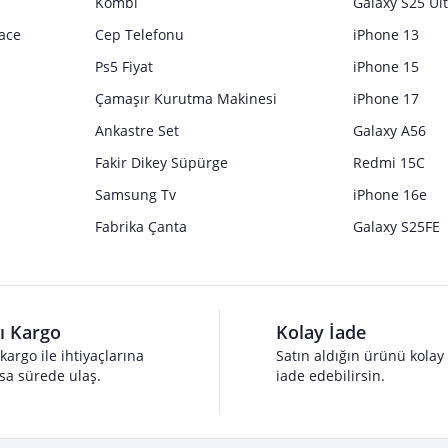
Kombi
Galaxy S25 Ul
ace
Cep Telefonu
iPhone 13
Ps5 Fiyat
iPhone 15
Çamaşır Kurutma Makinesi
iPhone 17
Ankastre Set
Galaxy A56
Fakir Dikey Süpürge
Redmi 15C
Samsung Tv
iPhone 16e
Fabrika Çanta
Galaxy S25FE
lı Kargo
Kolay İade
 kargo ile ihtiyaçlarına
Satın aldığın ürünü kolay
sa sürede ulaş.
iade edebilirsin.