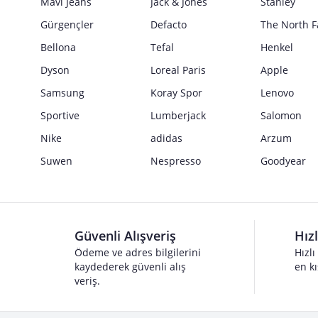
Mavi Jeans
Jack & Jones
Stanley
Gürgençler
Defacto
The North F
Bellona
Tefal
Henkel
Dyson
Loreal Paris
Apple
Samsung
Koray Spor
Lenovo
Sportive
Lumberjack
Salomon
Nike
adidas
Arzum
Suwen
Nespresso
Goodyear
Güvenli Alışveriş
Hız
Ödeme ve adres bilgilerini
Hızlı
kaydederek güvenli alış
en kı
veriş.