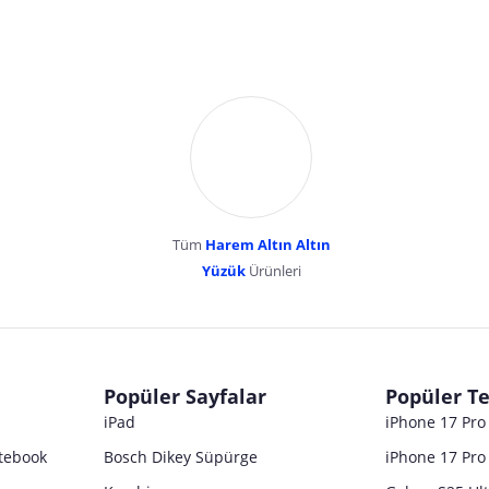
Tüm
Harem Altın Altın
YENİBOSNA MERKEZ MAH LADİN SOK KUY
Yüzük
Ürünleri
dır. Pazarama, bu içeriklerden dolayı herhangi bir sorumluluk kabul etmemektedir.
Popüler Sayfalar
Popüler Te
iPad
iPhone 17 Pr
tebook
Bosch Dikey Süpürge
iPhone 17 Pro