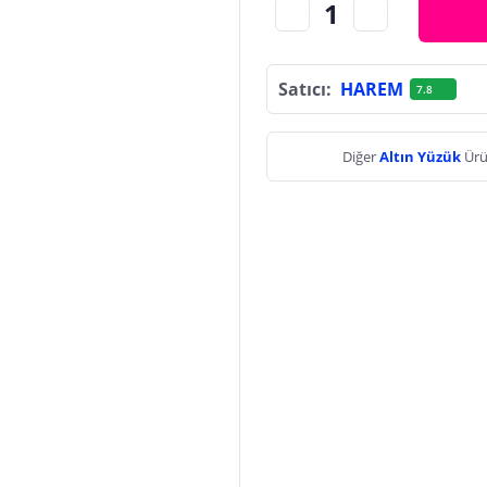
Satıcı:
HAREM
7.8
Diğer
Altın Yüzük
Ürü