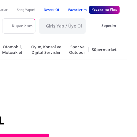
Pazarama Plus
satlar
Satış Yapın!
Destek Ol
Favorilerim
Giriş Yap / Üye Ol
Sepetim
Kuponlarım
Otomobil,
Oyun, Konsol ve
Spor ve
Süpermarket
Motosiklet
Dijital Servisler
Outdoor
L