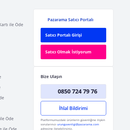
Pazarama Satıcı Portalı
Kartı ile Öde
Satıcı Portalı Girişi
Satıcı Olmak İstiyorum
Bize Ulaşın
e
e
0850 724 79 76
Öde
İhlal Bildirimi
ile Öde
Platformumuzdaki ürünlerin güvenliğine ilişkin
sorularınızı
urunguvenligi@pazarama.com
e ile Öde
adresine iletebilirsiniz.