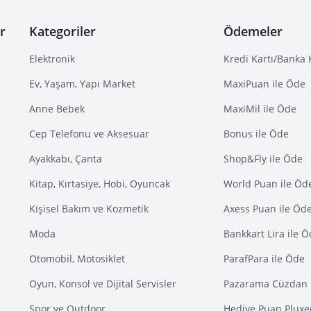
r
Kategoriler
Ödemeler
Elektronik
Kredi Kartı/Banka 
Ev, Yaşam, Yapı Market
MaxiPuan ile Öde
Anne Bebek
MaxiMil ile Öde
Cep Telefonu ve Aksesuar
Bonus ile Öde
Ayakkabı, Çanta
Shop&Fly ile Öde
Kitap, Kırtasiye, Hobi, Oyuncak
World Puan ile Öd
Kişisel Bakım ve Kozmetik
Axess Puan ile Öd
Moda
Bankkart Lira ile 
Otomobil, Motosiklet
ParafPara ile Öde
Oyun, Konsol ve Dijital Servisler
Pazarama Cüzdan 
Spor ve Outdoor
Hediye Puan Pluxe