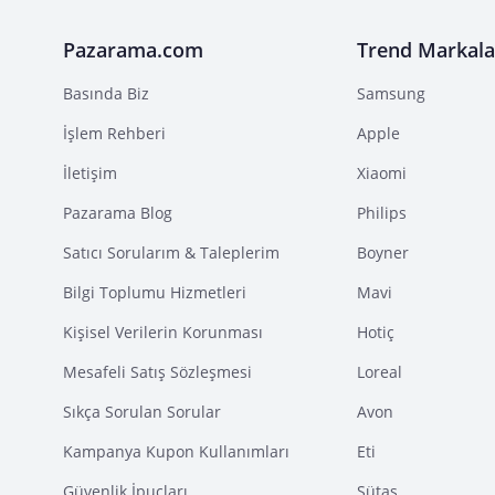
Pazarama.com
Trend Markala
Basında Biz
Samsung
İşlem Rehberi
Apple
İletişim
Xiaomi
Pazarama Blog
Philips
Satıcı Sorularım & Taleplerim
Boyner
Bilgi Toplumu Hizmetleri
Mavi
Kişisel Verilerin Korunması
Hotiç
Mesafeli Satış Sözleşmesi
Loreal
Sıkça Sorulan Sorular
Avon
Kampanya Kupon Kullanımları
Eti
Güvenlik İpuçları
Sütaş