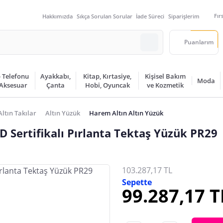
Fır
Hakkımızda
Sıkça Sorulan Sorular
İade Süreci
Siparişlerim
Puanlarım
 Telefonu
Ayakkabı,
Kitap, Kırtasiye,
Kişisel Bakım
Moda
 Aksesuar
Çanta
Hobi, Oyuncak
ve Kozmetik
Altın Takılar
Altın Yüzük
Harem Altın Altın Yüzük
 Sertifikalı Pırlanta Tektaş Yüzük PR29
103.287,17 TL
Sepette
99.287,17 T