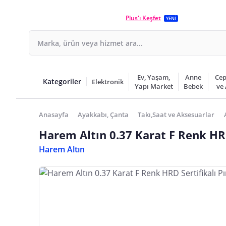
Plus'ı Keşfet
YENİ
Ev, Yaşam,
Anne
Cep
Kategoriler
Elektronik
Yapı Market
Bebek
ve
Anasayfa
Ayakkabı, Çanta
Takı,Saat ve Aksesuarlar
Harem Altın 0.37 Karat F Renk HRD
Harem Altın