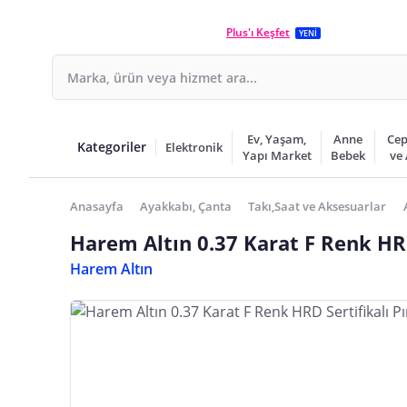
Plus'ı Keşfet
YENİ
Ev, Yaşam,
Anne
Cep
Kategoriler
Elektronik
Yapı Market
Bebek
ve
Anasayfa
Ayakkabı, Çanta
Takı,Saat ve Aksesuarlar
Harem Altın 0.37 Karat F Renk HRD
Harem Altın