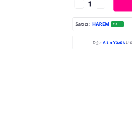
Satıcı:
HAREM
7.8
Diğer
Altın Yüzük
Ürü