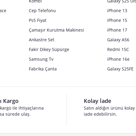
Kombi
Galaxy S25 Ul
ace
Cep Telefonu
iPhone 13
Ps5 Fiyat
iPhone 15
Çamaşır Kurutma Makinesi
iPhone 17
Ankastre Set
Galaxy A56
Fakir Dikey Süpürge
Redmi 15C
Samsung Tv
iPhone 16e
Fabrika Çanta
Galaxy S25FE
lı Kargo
Kolay İade
 kargo ile ihtiyaçlarına
Satın aldığın ürünü kolay
sa sürede ulaş.
iade edebilirsin.