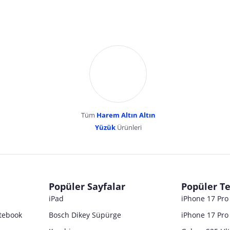
Tüm
Harem Altın Altın
YENİBOSNA MERKEZ MAH LADİN SOK KUY
Yüzük
Ürünleri
dır. Pazarama, bu içeriklerden dolayı herhangi bir sorumluluk kabul etmemektedir.
Popüler Sayfalar
Popüler Te
iPad
iPhone 17 Pr
tebook
Bosch Dikey Süpürge
iPhone 17 Pro