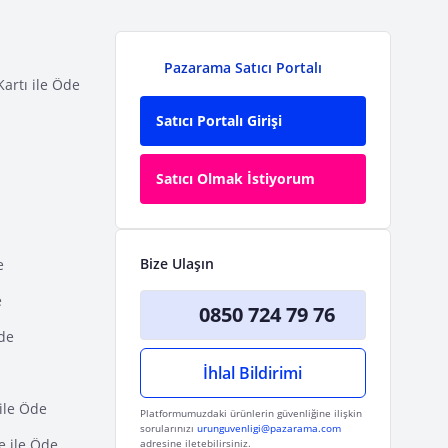
Pazarama Satıcı Portalı
Kartı ile Öde
Satıcı Portalı Girişi
Satıcı Olmak İstiyorum
Bize Ulaşın
e
e
0850 724 79 76
Öde
İhlal Bildirimi
ile Öde
Platformumuzdaki ürünlerin güvenliğine ilişkin
sorularınızı
urunguvenligi@pazarama.com
e ile Öde
adresine iletebilirsiniz.