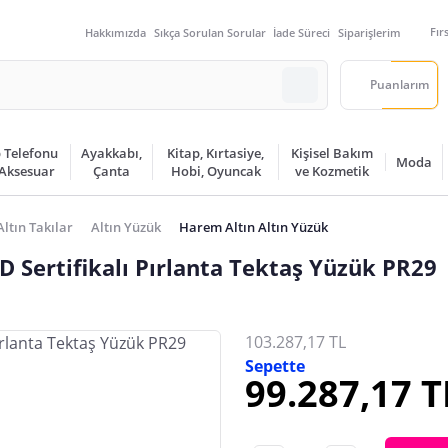
Fır
Hakkımızda
Sıkça Sorulan Sorular
İade Süreci
Siparişlerim
Puanlarım
 Telefonu
Ayakkabı,
Kitap, Kırtasiye,
Kişisel Bakım
Moda
 Aksesuar
Çanta
Hobi, Oyuncak
ve Kozmetik
Altın Takılar
Altın Yüzük
Harem Altın Altın Yüzük
 Sertifikalı Pırlanta Tektaş Yüzük PR29
103.287,17 TL
Sepette
99.287,17 T