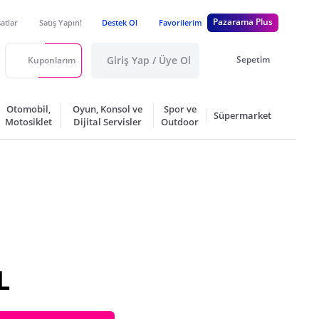
Pazarama Plus
satlar
Satış Yapın!
Destek Ol
Favorilerim
Giriş Yap / Üye Ol
Sepetim
Kuponlarım
Otomobil,
Oyun, Konsol ve
Spor ve
Süpermarket
Motosiklet
Dijital Servisler
Outdoor
L