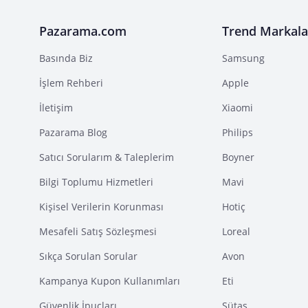
Pazarama.com
Trend Markala
Basında Biz
Samsung
İşlem Rehberi
Apple
İletişim
Xiaomi
Pazarama Blog
Philips
Satıcı Sorularım & Taleplerim
Boyner
Bilgi Toplumu Hizmetleri
Mavi
Kişisel Verilerin Korunması
Hotiç
Mesafeli Satış Sözleşmesi
Loreal
Sıkça Sorulan Sorular
Avon
Kampanya Kupon Kullanımları
Eti
Güvenlik İpuçları
Sütaş