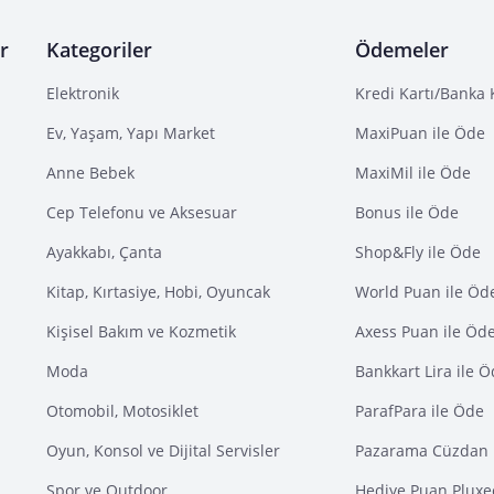
r
Kategoriler
Ödemeler
Elektronik
Kredi Kartı/Banka 
Ev, Yaşam, Yapı Market
MaxiPuan ile Öde
Anne Bebek
MaxiMil ile Öde
Cep Telefonu ve Aksesuar
Bonus ile Öde
Ayakkabı, Çanta
Shop&Fly ile Öde
Kitap, Kırtasiye, Hobi, Oyuncak
World Puan ile Öd
Kişisel Bakım ve Kozmetik
Axess Puan ile Öd
Moda
Bankkart Lira ile 
Otomobil, Motosiklet
ParafPara ile Öde
Oyun, Konsol ve Dijital Servisler
Pazarama Cüzdan 
Spor ve Outdoor
Hediye Puan Pluxe