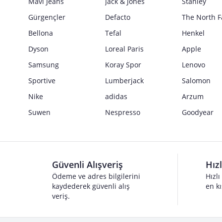
Mavi Jeans
Jack & Jones
Stanley
Gürgençler
Defacto
The North F
Bellona
Tefal
Henkel
Dyson
Loreal Paris
Apple
Samsung
Koray Spor
Lenovo
Sportive
Lumberjack
Salomon
Nike
adidas
Arzum
Suwen
Nespresso
Goodyear
Güvenli Alışveriş
Hız
Ödeme ve adres bilgilerini
Hızlı
kaydederek güvenli alış
en kı
veriş.