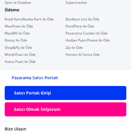
Spor ve Outdoor
Süpermarket
Ödeme
Kredi Kartı/Banka Kartı ile Öde
Bankkart Lira ile Öde
MaxiPuan ile Öde
ParafPara ile Öde
MaxiMil ile Öde
Pazarama Cüzdan ile Öde
Bonus ile Öde
Hediye Puan Pluxee ile Öde
Shop&Fly ile Öde
Zip ile Öde
World Puan ile Öde
Hemen Al Sonra Öde
Axess Puan ile Öde
Pazarama Satıcı Portalı
Satıcı Portalı Girişi
Satıcı Olmak İstiyorum
Bize Ulaşın