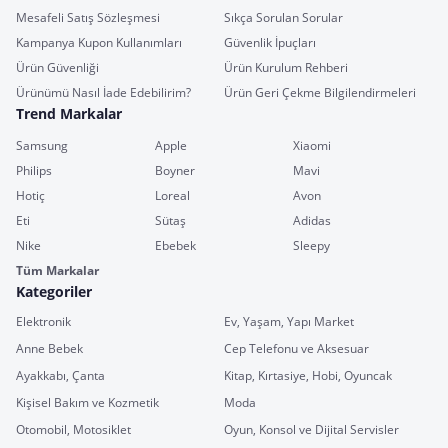
Mesafeli Satış Sözleşmesi
Sıkça Sorulan Sorular
Kampanya Kupon Kullanımları
Güvenlik İpuçları
Ürün Güvenliği
Ürün Kurulum Rehberi
Ürünümü Nasıl İade Edebilirim?
Ürün Geri Çekme Bilgilendirmeleri
Trend Markalar
Samsung
Apple
Xiaomi
Philips
Boyner
Mavi
Hotiç
Loreal
Avon
Eti
Sütaş
Adidas
Nike
Ebebek
Sleepy
Tüm Markalar
Kategoriler
Elektronik
Ev, Yaşam, Yapı Market
Anne Bebek
Cep Telefonu ve Aksesuar
Ayakkabı, Çanta
Kitap, Kırtasiye, Hobi, Oyuncak
Kişisel Bakım ve Kozmetik
Moda
Otomobil, Motosiklet
Oyun, Konsol ve Dijital Servisler