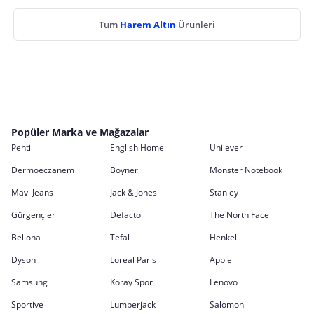
Tüm
Harem Altın
Ürünleri
Popüler Marka ve Mağazalar
Penti
English Home
Unilever
Dermoeczanem
Boyner
Monster Notebook
Mavi Jeans
Jack & Jones
Stanley
Gürgençler
Defacto
The North Face
Bellona
Tefal
Henkel
Dyson
Loreal Paris
Apple
Samsung
Koray Spor
Lenovo
Sportive
Lumberjack
Salomon