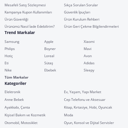
Mesafeli Satış Sözleşmesi
Sıkça Sorulan Sorular
Kampanya Kupon Kullanımları
Güvenlik İpuçları
Ürün Güvenliği
Ürün Kurulum Rehberi
Ürünümü Nasıl İade Edebilirim?
Ürün Geri Çekme Bilgilendirmeleri
Trend Markalar
Samsung
Apple
Xiaomi
Philips
Boyner
Mavi
Hotiç
Loreal
Avon
Eti
Sütaş
Adidas
Nike
Ebebek
Sleepy
Tüm Markalar
Kategoriler
Elektronik
Ev, Yaşam, Yapı Market
Anne Bebek
Cep Telefonu ve Aksesuar
Ayakkabı, Çanta
Kitap, Kırtasiye, Hobi, Oyuncak
Kişisel Bakım ve Kozmetik
Moda
Otomobil, Motosiklet
Oyun, Konsol ve Dijital Servisler