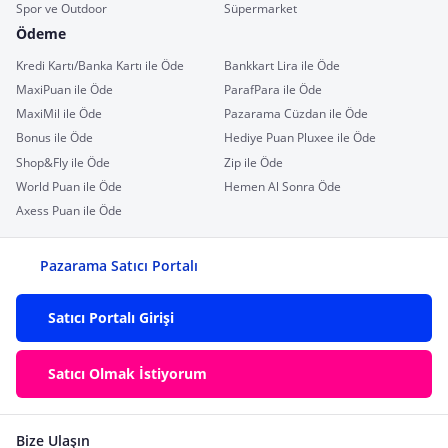
Spor ve Outdoor
Süpermarket
Ödeme
Kredi Kartı/Banka Kartı ile Öde
Bankkart Lira ile Öde
MaxiPuan ile Öde
ParafPara ile Öde
MaxiMil ile Öde
Pazarama Cüzdan ile Öde
Bonus ile Öde
Hediye Puan Pluxee ile Öde
Shop&Fly ile Öde
Zip ile Öde
World Puan ile Öde
Hemen Al Sonra Öde
Axess Puan ile Öde
Pazarama Satıcı Portalı
Satıcı Portalı Girişi
Satıcı Olmak İstiyorum
Bize Ulaşın