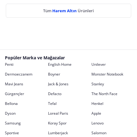
Tüm
Harem Altın
Ürünleri
Popüler Marka ve Mağazalar
Penti
English Home
Unilever
Dermoeczanem
Boyner
Monster Notebook
Mavi Jeans
Jack & Jones
Stanley
Gürgençler
Defacto
The North Face
Bellona
Tefal
Henkel
Dyson
Loreal Paris
Apple
Samsung
Koray Spor
Lenovo
Sportive
Lumberjack
Salomon