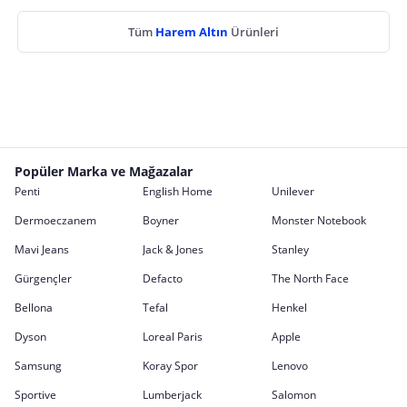
Tüm
Harem Altın
Ürünleri
Popüler Marka ve Mağazalar
Penti
English Home
Unilever
Dermoeczanem
Boyner
Monster Notebook
Mavi Jeans
Jack & Jones
Stanley
Gürgençler
Defacto
The North Face
Bellona
Tefal
Henkel
Dyson
Loreal Paris
Apple
Samsung
Koray Spor
Lenovo
Sportive
Lumberjack
Salomon