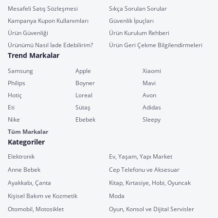
Mesafeli Satış Sözleşmesi
Sıkça Sorulan Sorular
Kampanya Kupon Kullanımları
Güvenlik İpuçları
Ürün Güvenliği
Ürün Kurulum Rehberi
Ürünümü Nasıl İade Edebilirim?
Ürün Geri Çekme Bilgilendirmeleri
Trend Markalar
Samsung
Apple
Xiaomi
Philips
Boyner
Mavi
Hotiç
Loreal
Avon
Eti
Sütaş
Adidas
Nike
Ebebek
Sleepy
Tüm Markalar
Kategoriler
Elektronik
Ev, Yaşam, Yapı Market
Anne Bebek
Cep Telefonu ve Aksesuar
Ayakkabı, Çanta
Kitap, Kırtasiye, Hobi, Oyuncak
Kişisel Bakım ve Kozmetik
Moda
Otomobil, Motosiklet
Oyun, Konsol ve Dijital Servisler