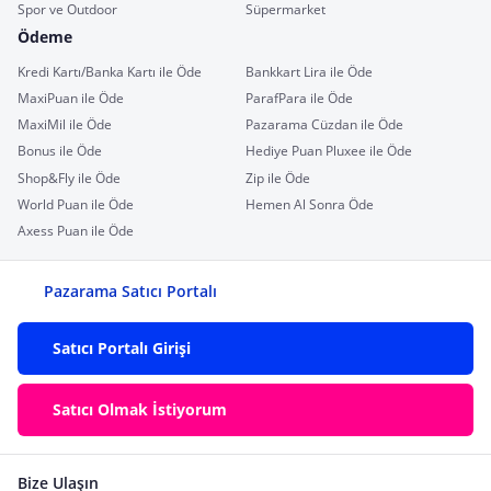
Spor ve Outdoor
Süpermarket
Ödeme
Kredi Kartı/Banka Kartı ile Öde
Bankkart Lira ile Öde
MaxiPuan ile Öde
ParafPara ile Öde
MaxiMil ile Öde
Pazarama Cüzdan ile Öde
Bonus ile Öde
Hediye Puan Pluxee ile Öde
Shop&Fly ile Öde
Zip ile Öde
World Puan ile Öde
Hemen Al Sonra Öde
Axess Puan ile Öde
Pazarama Satıcı Portalı
Satıcı Portalı Girişi
Satıcı Olmak İstiyorum
Bize Ulaşın