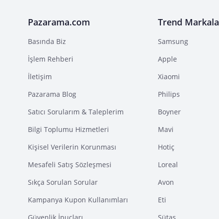
Pazarama.com
Trend Markala
Basında Biz
Samsung
İşlem Rehberi
Apple
İletişim
Xiaomi
Pazarama Blog
Philips
Satıcı Sorularım & Taleplerim
Boyner
Bilgi Toplumu Hizmetleri
Mavi
Kişisel Verilerin Korunması
Hotiç
Mesafeli Satış Sözleşmesi
Loreal
Sıkça Sorulan Sorular
Avon
Kampanya Kupon Kullanımları
Eti
Güvenlik İpuçları
Sütaş