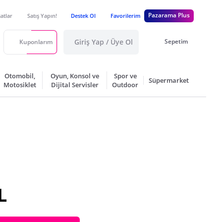
Pazarama Plus
satlar
Satış Yapın!
Destek Ol
Favorilerim
Giriş Yap / Üye Ol
Sepetim
Kuponlarım
Otomobil,
Oyun, Konsol ve
Spor ve
Süpermarket
Motosiklet
Dijital Servisler
Outdoor
L