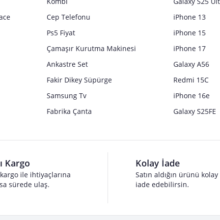
Kombi
Galaxy S25 Ul
ace
Cep Telefonu
iPhone 13
Ps5 Fiyat
iPhone 15
Çamaşır Kurutma Makinesi
iPhone 17
Ankastre Set
Galaxy A56
Fakir Dikey Süpürge
Redmi 15C
Samsung Tv
iPhone 16e
Fabrika Çanta
Galaxy S25FE
lı Kargo
Kolay İade
 kargo ile ihtiyaçlarına
Satın aldığın ürünü kolay
sa sürede ulaş.
iade edebilirsin.