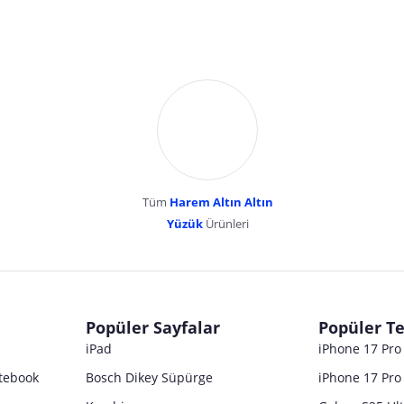
Tüm
Harem Altın Altın
YENİBOSNA MERKEZ MAH LADİN SOK KUY
Yüzük
Ürünleri
dır. Pazarama, bu içeriklerden dolayı herhangi bir sorumluluk kabul etmemektedir.
Popüler Sayfalar
Popüler Te
iPad
iPhone 17 Pr
tebook
Bosch Dikey Süpürge
iPhone 17 Pro