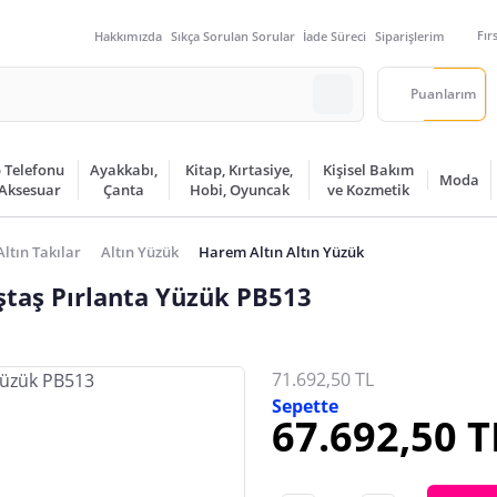
Fır
Hakkımızda
Sıkça Sorulan Sorular
İade Süreci
Siparişlerim
Puanlarım
 Telefonu
Ayakkabı,
Kitap, Kırtasiye,
Kişisel Bakım
Moda
 Aksesuar
Çanta
Hobi, Oyuncak
ve Kozmetik
Altın Takılar
Altın Yüzük
Harem Altın Altın Yüzük
ştaş Pırlanta Yüzük PB513
71.692,50 TL
Sepette
67.692,50 T