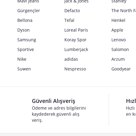
Mavi Jeans
Jack & Jones
Stanley
Gürgençler
Defacto
The North F
Bellona
Tefal
Henkel
Dyson
Loreal Paris
Apple
Samsung
Koray Spor
Lenovo
Sportive
Lumberjack
Salomon
Nike
adidas
Arzum
Suwen
Nespresso
Goodyear
Güvenli Alışveriş
Hız
Ödeme ve adres bilgilerini
Hızlı
kaydederek güvenli alış
en kı
veriş.