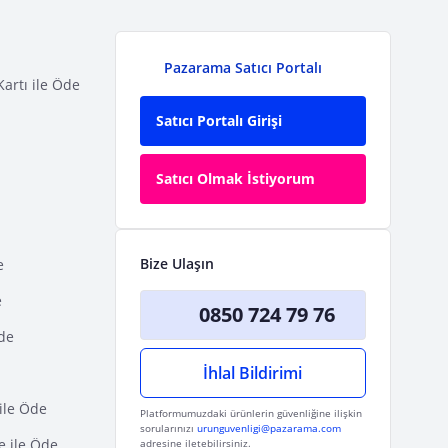
Pazarama Satıcı Portalı
Kartı ile Öde
Satıcı Portalı Girişi
Satıcı Olmak İstiyorum
Bize Ulaşın
e
e
0850 724 79 76
Öde
İhlal Bildirimi
ile Öde
Platformumuzdaki ürünlerin güvenliğine ilişkin
sorularınızı
urunguvenligi@pazarama.com
e ile Öde
adresine iletebilirsiniz.