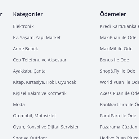
r
Kategoriler
Ödemeler
Elektronik
Kredi Kartı/Banka 
Ev, Yaşam, Yapı Market
MaxiPuan ile Öde
Anne Bebek
MaxiMil ile Öde
Cep Telefonu ve Aksesuar
Bonus ile Öde
Ayakkabı, Çanta
Shop&Fly ile Öde
Kitap, Kırtasiye, Hobi, Oyuncak
World Puan ile Öd
Kişisel Bakım ve Kozmetik
Axess Puan ile Öd
Moda
Bankkart Lira ile 
Otomobil, Motosiklet
ParafPara ile Öde
Oyun, Konsol ve Dijital Servisler
Pazarama Cüzdan 
Spor ve Outdoor
Hediye Puan Pluxe