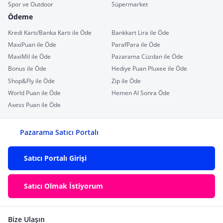
Spor ve Outdoor
Süpermarket
Ödeme
Kredi Kartı/Banka Kartı ile Öde
Bankkart Lira ile Öde
MaxiPuan ile Öde
ParafPara ile Öde
MaxiMil ile Öde
Pazarama Cüzdan ile Öde
Bonus ile Öde
Hediye Puan Pluxee ile Öde
Shop&Fly ile Öde
Zip ile Öde
World Puan ile Öde
Hemen Al Sonra Öde
Axess Puan ile Öde
Pazarama Satıcı Portalı
Satıcı Portalı Girişi
Satıcı Olmak İstiyorum
Bize Ulaşın