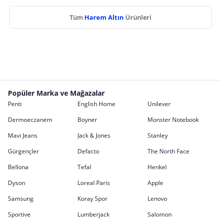
Tüm
Harem Altın
Ürünleri
Popüler Marka ve Mağazalar
Penti
English Home
Unilever
Dermoeczanem
Boyner
Monster Notebook
Mavi Jeans
Jack & Jones
Stanley
Gürgençler
Defacto
The North Face
Bellona
Tefal
Henkel
Dyson
Loreal Paris
Apple
Samsung
Koray Spor
Lenovo
Sportive
Lumberjack
Salomon