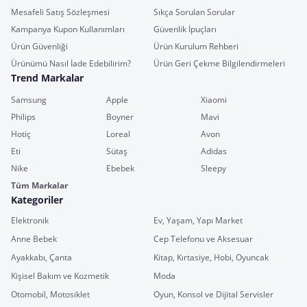
Mesafeli Satış Sözleşmesi
Sıkça Sorulan Sorular
Kampanya Kupon Kullanımları
Güvenlik İpuçları
Ürün Güvenliği
Ürün Kurulum Rehberi
Ürünümü Nasıl İade Edebilirim?
Ürün Geri Çekme Bilgilendirmeleri
Trend Markalar
Samsung
Apple
Xiaomi
Philips
Boyner
Mavi
Hotiç
Loreal
Avon
Eti
Sütaş
Adidas
Nike
Ebebek
Sleepy
Tüm Markalar
Kategoriler
Elektronik
Ev, Yaşam, Yapı Market
Anne Bebek
Cep Telefonu ve Aksesuar
Ayakkabı, Çanta
Kitap, Kırtasiye, Hobi, Oyuncak
Kişisel Bakım ve Kozmetik
Moda
Otomobil, Motosiklet
Oyun, Konsol ve Dijital Servisler