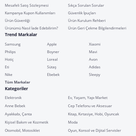
Mesafeli Satış Sözleşmesi
Sıkça Sorulan Sorular
Kampanya Kupon Kullanımları
Güvenlik İpuçları
Ürün Güvenliği
Ürün Kurulum Rehberi
Ürünümü Nasıl İade Edebilirim?
Ürün Geri Çekme Bilgilendirmeleri
Trend Markalar
Samsung
Apple
Xiaomi
Philips
Boyner
Mavi
Hotiç
Loreal
Avon
Eti
Sütaş
Adidas
Nike
Ebebek
Sleepy
Tüm Markalar
Kategoriler
Elektronik
Ev, Yaşam, Yapı Market
Anne Bebek
Cep Telefonu ve Aksesuar
Ayakkabı, Çanta
Kitap, Kırtasiye, Hobi, Oyuncak
Kişisel Bakım ve Kozmetik
Moda
Otomobil, Motosiklet
Oyun, Konsol ve Dijital Servisler