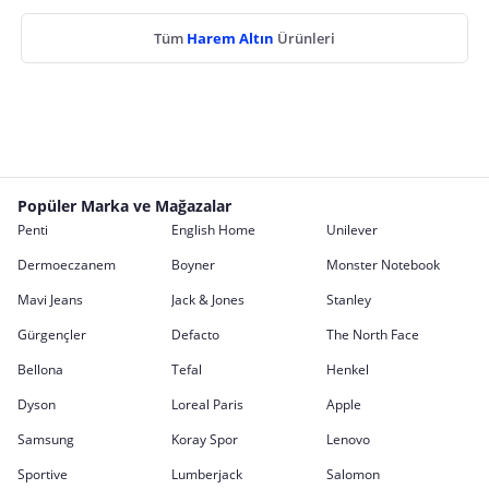
Tüm
Harem Altın
Ürünleri
Popüler Marka ve Mağazalar
Penti
English Home
Unilever
Dermoeczanem
Boyner
Monster Notebook
Mavi Jeans
Jack & Jones
Stanley
Gürgençler
Defacto
The North Face
Bellona
Tefal
Henkel
Dyson
Loreal Paris
Apple
Samsung
Koray Spor
Lenovo
Sportive
Lumberjack
Salomon