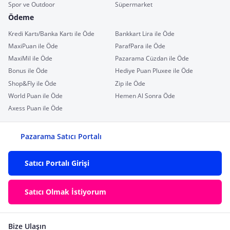
Spor ve Outdoor
Süpermarket
Ödeme
Kredi Kartı/Banka Kartı ile Öde
Bankkart Lira ile Öde
MaxiPuan ile Öde
ParafPara ile Öde
MaxiMil ile Öde
Pazarama Cüzdan ile Öde
Bonus ile Öde
Hediye Puan Pluxee ile Öde
Shop&Fly ile Öde
Zip ile Öde
World Puan ile Öde
Hemen Al Sonra Öde
Axess Puan ile Öde
Pazarama Satıcı Portalı
Satıcı Portalı Girişi
Satıcı Olmak İstiyorum
Bize Ulaşın