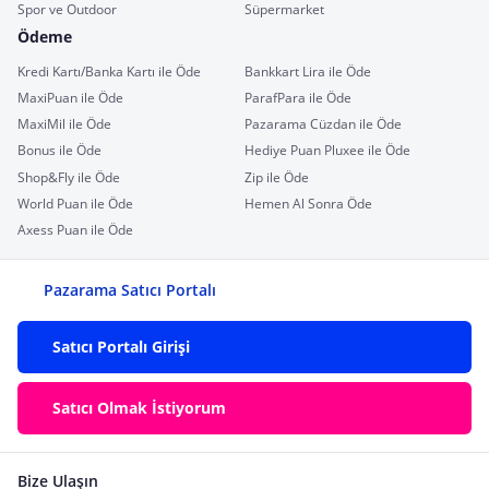
Spor ve Outdoor
Süpermarket
Ödeme
Kredi Kartı/Banka Kartı ile Öde
Bankkart Lira ile Öde
MaxiPuan ile Öde
ParafPara ile Öde
MaxiMil ile Öde
Pazarama Cüzdan ile Öde
Bonus ile Öde
Hediye Puan Pluxee ile Öde
Shop&Fly ile Öde
Zip ile Öde
World Puan ile Öde
Hemen Al Sonra Öde
Axess Puan ile Öde
Pazarama Satıcı Portalı
Satıcı Portalı Girişi
Satıcı Olmak İstiyorum
Bize Ulaşın