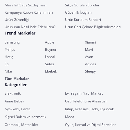
Mesafeli Satış Sözleşmesi
Sıkça Sorulan Sorular
Kampanya Kupon Kullanımları
Güvenlik İpuçları
Ürün Güvenliği
Ürün Kurulum Rehberi
Ürünümü Nasıl İade Edebilirim?
Ürün Geri Çekme Bilgilendirmeleri
Trend Markalar
Samsung
Apple
Xiaomi
Philips
Boyner
Mavi
Hotiç
Loreal
Avon
Eti
Sütaş
Adidas
Nike
Ebebek
Sleepy
Tüm Markalar
Kategoriler
Elektronik
Ev, Yaşam, Yapı Market
Anne Bebek
Cep Telefonu ve Aksesuar
Ayakkabı, Çanta
Kitap, Kırtasiye, Hobi, Oyuncak
Kişisel Bakım ve Kozmetik
Moda
Otomobil, Motosiklet
Oyun, Konsol ve Dijital Servisler