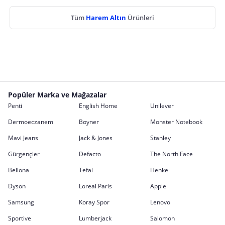
Tüm
Harem Altın
Ürünleri
Popüler Marka ve Mağazalar
Penti
English Home
Unilever
Dermoeczanem
Boyner
Monster Notebook
Mavi Jeans
Jack & Jones
Stanley
Gürgençler
Defacto
The North Face
Bellona
Tefal
Henkel
Dyson
Loreal Paris
Apple
Samsung
Koray Spor
Lenovo
Sportive
Lumberjack
Salomon