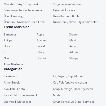
Mesafeli Satış Sözleşmesi
Sıkça Sorulan Sorular
Kampanya Kupon Kullanımları
Güvenlik İpuçları
Ürün Güvenliği
Ürün Kurulum Rehberi
Ürünümü Nasıl İade Edebilirim?
Ürün Geri Çekme Bilgilendirmeleri
Trend Markalar
Samsung
Apple
Xiaomi
Philips
Boyner
Mavi
Hotiç
Loreal
Avon
Eti
Sütaş
Adidas
Nike
Ebebek
Sleepy
Tüm Markalar
Kategoriler
Elektronik
Ev, Yaşam, Yapı Market
Anne Bebek
Cep Telefonu ve Aksesuar
Ayakkabı, Çanta
Kitap, Kırtasiye, Hobi, Oyuncak
Kişisel Bakım ve Kozmetik
Moda
Otomobil, Motosiklet
Oyun, Konsol ve Dijital Servisler