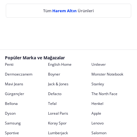
Tüm
Harem Altın
Ürünleri
Popüler Marka ve Mağazalar
Penti
English Home
Unilever
Dermoeczanem
Boyner
Monster Notebook
Mavi Jeans
Jack & Jones
Stanley
Gürgençler
Defacto
The North Face
Bellona
Tefal
Henkel
Dyson
Loreal Paris
Apple
Samsung
Koray Spor
Lenovo
Sportive
Lumberjack
Salomon