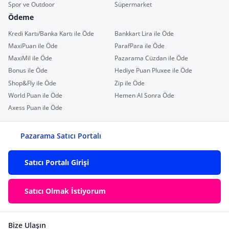
Spor ve Outdoor
Süpermarket
Ödeme
Kredi Kartı/Banka Kartı ile Öde
Bankkart Lira ile Öde
MaxiPuan ile Öde
ParafPara ile Öde
MaxiMil ile Öde
Pazarama Cüzdan ile Öde
Bonus ile Öde
Hediye Puan Pluxee ile Öde
Shop&Fly ile Öde
Zip ile Öde
World Puan ile Öde
Hemen Al Sonra Öde
Axess Puan ile Öde
Pazarama Satıcı Portalı
Satıcı Portalı Girişi
Satıcı Olmak İstiyorum
Bize Ulaşın