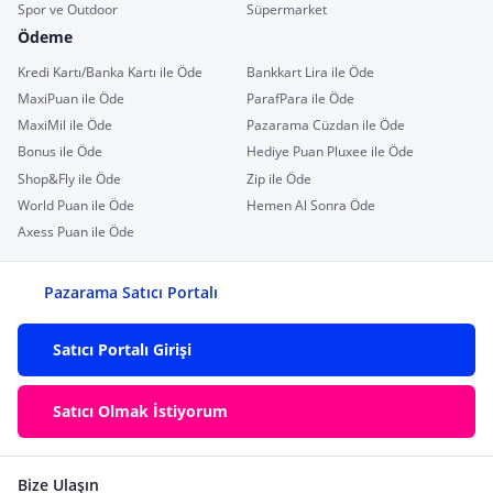
Spor ve Outdoor
Süpermarket
Ödeme
Kredi Kartı/Banka Kartı ile Öde
Bankkart Lira ile Öde
MaxiPuan ile Öde
ParafPara ile Öde
MaxiMil ile Öde
Pazarama Cüzdan ile Öde
Bonus ile Öde
Hediye Puan Pluxee ile Öde
Shop&Fly ile Öde
Zip ile Öde
World Puan ile Öde
Hemen Al Sonra Öde
Axess Puan ile Öde
Pazarama Satıcı Portalı
Satıcı Portalı Girişi
Satıcı Olmak İstiyorum
Bize Ulaşın