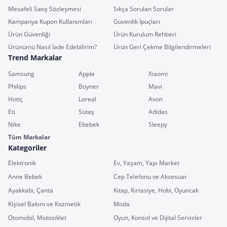
Mesafeli Satış Sözleşmesi
Sıkça Sorulan Sorular
Kampanya Kupon Kullanımları
Güvenlik İpuçları
Ürün Güvenliği
Ürün Kurulum Rehberi
Ürünümü Nasıl İade Edebilirim?
Ürün Geri Çekme Bilgilendirmeleri
Trend Markalar
Samsung
Apple
Xiaomi
Philips
Boyner
Mavi
Hotiç
Loreal
Avon
Eti
Sütaş
Adidas
Nike
Ebebek
Sleepy
Tüm Markalar
Kategoriler
Elektronik
Ev, Yaşam, Yapı Market
Anne Bebek
Cep Telefonu ve Aksesuar
Ayakkabı, Çanta
Kitap, Kırtasiye, Hobi, Oyuncak
Kişisel Bakım ve Kozmetik
Moda
Otomobil, Motosiklet
Oyun, Konsol ve Dijital Servisler