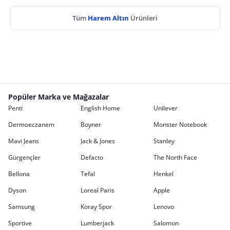
Tüm
Harem Altın
Ürünleri
Popüler Marka ve Mağazalar
Penti
English Home
Unilever
Dermoeczanem
Boyner
Monster Notebook
Mavi Jeans
Jack & Jones
Stanley
Gürgençler
Defacto
The North Face
Bellona
Tefal
Henkel
Dyson
Loreal Paris
Apple
Samsung
Koray Spor
Lenovo
Sportive
Lumberjack
Salomon